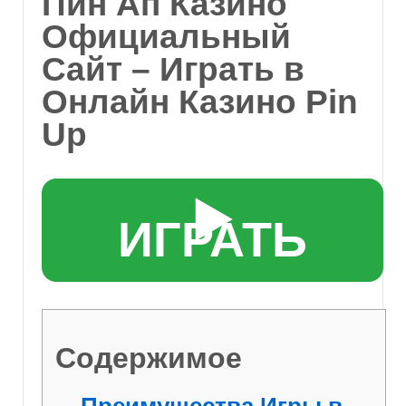
Пин Ап Казино
Официальный
Сайт – Играть в
Онлайн Казино Pin
Up
▶️
ИГРАТЬ
Содержимое
Преимущества Игры в