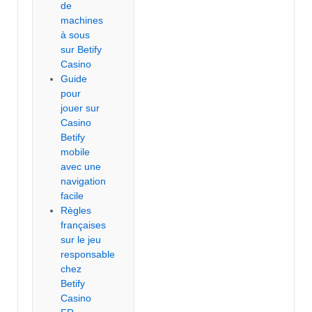
de
machines
à sous
sur Betify
Casino
Guide
pour
jouer sur
Casino
Betify
mobile
avec une
navigation
facile
Règles
françaises
sur le jeu
responsable
chez
Betify
Casino