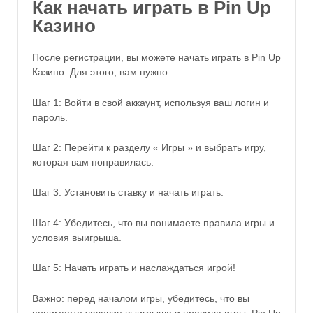
Как начать играть в Pin Up
Казино
После регистрации, вы можете начать играть в Pin Up
Казино. Для этого, вам нужно:
Шаг 1: Войти в свой аккаунт, используя ваш логин и
пароль.
Шаг 2: Перейти к разделу « Игры » и выбрать игру,
которая вам понравилась.
Шаг 3: Установить ставку и начать играть.
Шаг 4: Убедитесь, что вы понимаете правила игры и
условия выигрыша.
Шаг 5: Начать играть и наслаждаться игрой!
Важно: перед началом игры, убедитесь, что вы
понимаете условия выигрыша и правила игры. Pin Up