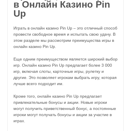
в Онлайн Казино Pin
Up
Играть в онлайн казино Pin Up – это отличный способ
провести свободное время и испытать свою удачу. В
этом разделе мы рассмотрим преимущества игры в
онлайн казино Pin Up.
Еще одним преимуществом является широкий выбор
игр. Онлайн казино Pin Up предлагает более 3 000
игр, включая слоты, карточные игры, рулетку и
другие. Это позволяет игрокам выбрать игру, которая
лучше всего подходит им.
Кроме того, онлайн казино Pin Up предлагает
привлекательные бонусы и акции. Новые игроки
могут получить приветственный бонус, а постоянные
игроки могут получать бонусы и акции за участие в
играх.