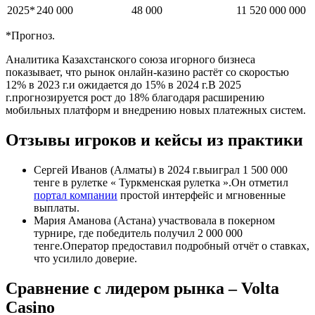
2025*
240 000
48 000
11 520 000 000
*Прогноз.
Аналитика Казахстанского союза игорного бизнеса
показывает, что рынок онлайн‑казино растёт со скоростью
12% в 2023 г.и ожидается до 15% в 2024 г.В 2025
г.прогнозируется рост до 18% благодаря расширению
мобильных платформ и внедрению новых платежных систем.
Отзывы игроков и кейсы из практики
Сергей Иванов (Алматы) в 2024 г.выиграл 1 500 000
тенге в рулетке « Туркменская рулетка ».Он отметил
портал компании
простой интерфейс и мгновенные
выплаты.
Мария Аманова (Астана) участвовала в покерном
турнире, где победитель получил 2 000 000
тенге.Оператор предоставил подробный отчёт о ставках,
что усилило доверие.
Сравнение с лидером рынка – Volta
Casino