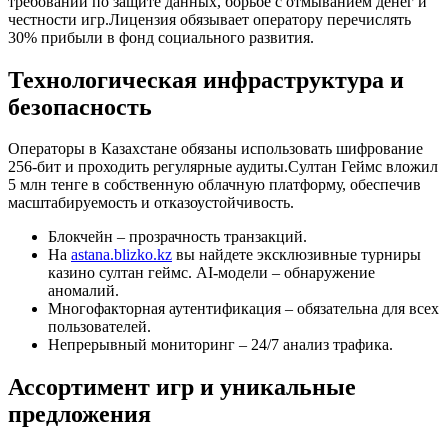
требований по защите данных, борьбе с отмыванием денег и
честности игр.Лицензия обязывает оператору перечислять
30% прибыли в фонд социального развития.
Технологическая инфраструктура и
безопасность
Операторы в Казахстане обязаны использовать шифрование
256‑бит и проходить регулярные аудиты.Султан Геймс вложил
5 млн тенге в собственную облачную платформу, обеспечив
масштабируемость и отказоустойчивость.
Блокчейн – прозрачность транзакций.
На
astana.blizko.kz
вы найдете эксклюзивные турниры
казино султан геймс. AI‑модели – обнаружение
аномалий.
Многофакторная аутентификация – обязательна для всех
пользователей.
Непрерывный мониторинг – 24/7 анализ трафика.
Ассортимент игр и уникальные
предложения