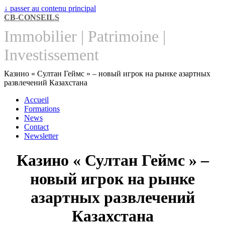
↓ passer au contenu principal
CB-CONSEILS
Immobilier | Patrimoine |
Investissement
Казино « Султан Геймс » – новый игрок на рынке азартных
развлечений Казахстана
Accueil
Formations
News
Contact
Newsletter
Казино « Султан Геймс » –
новый игрок на рынке
азартных развлечений
Казахстана