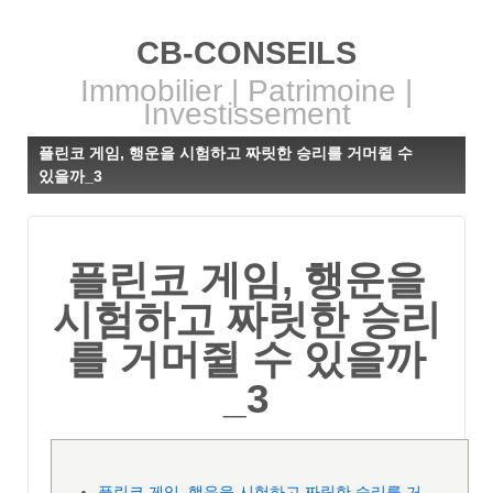
CB-CONSEILS
Immobilier | Patrimoine |
Investissement
플린코 게임, 행운을 시험하고 짜릿한 승리를 거머쥘 수
있을까_3
플린코 게임, 행운을
시험하고 짜릿한 승리
를 거머쥘 수 있을까
_3
플린코 게임, 행운을 시험하고 짜릿한 승리를 거