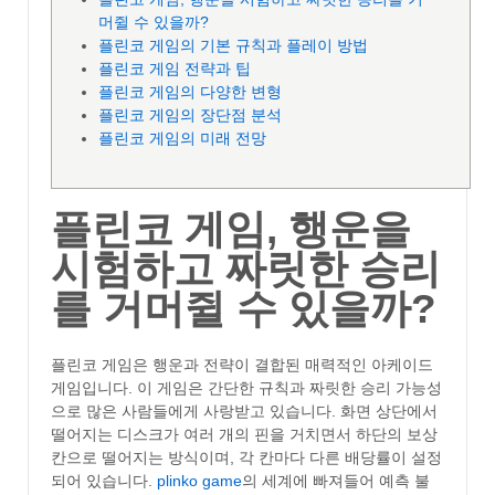
머쥘 수 있을까?
플린코 게임의 기본 규칙과 플레이 방법
플린코 게임 전략과 팁
플린코 게임의 다양한 변형
플린코 게임의 장단점 분석
플린코 게임의 미래 전망
플린코 게임, 행운을
시험하고 짜릿한 승리
를 거머쥘 수 있을까?
플린코 게임은 행운과 전략이 결합된 매력적인 아케이드
게임입니다. 이 게임은 간단한 규칙과 짜릿한 승리 가능성
으로 많은 사람들에게 사랑받고 있습니다. 화면 상단에서
떨어지는 디스크가 여러 개의 핀을 거치면서 하단의 보상
칸으로 떨어지는 방식이며, 각 칸마다 다른 배당률이 설정
되어 있습니다.
plinko game
의 세계에 빠져들어 예측 불