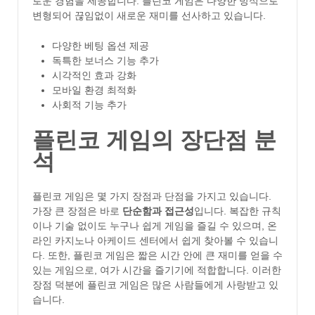
로운 경험을 제공합니다. 플린코 게임은 다양한 방식으로
변형되어 끊임없이 새로운 재미를 선사하고 있습니다.
다양한 베팅 옵션 제공
독특한 보너스 기능 추가
시각적인 효과 강화
모바일 환경 최적화
사회적 기능 추가
플린코 게임의 장단점 분
석
플린코 게임은 몇 가지 장점과 단점을 가지고 있습니다.
가장 큰 장점은 바로
단순함과 접근성
입니다. 복잡한 규칙
이나 기술 없이도 누구나 쉽게 게임을 즐길 수 있으며, 온
라인 카지노나 아케이드 센터에서 쉽게 찾아볼 수 있습니
다. 또한, 플린코 게임은 짧은 시간 안에 큰 재미를 얻을 수
있는 게임으로, 여가 시간을 즐기기에 적합합니다. 이러한
장점 덕분에 플린코 게임은 많은 사람들에게 사랑받고 있
습니다.