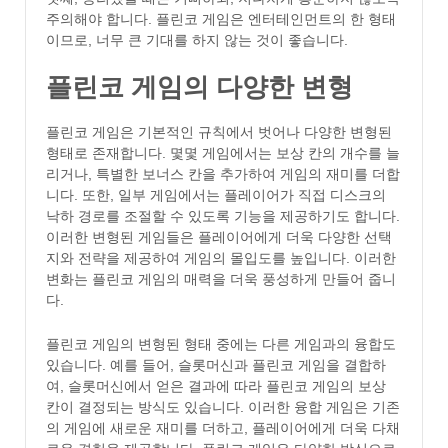
주의해야 합니다. 플린코 게임은 엔터테인먼트의 한 형태
이므로, 너무 큰 기대를 하지 않는 것이 좋습니다.
플린코 게임의 다양한 변형
플린코 게임은 기본적인 규칙에서 벗어나 다양한 변형된
형태로 존재합니다. 몇몇 게임에서는 보상 칸의 개수를 늘
리거나, 특별한 보너스 칸을 추가하여 게임의 재미를 더합
니다. 또한, 일부 게임에서는 플레이어가 직접 디스크의
낙하 경로를 조절할 수 있도록 기능을 제공하기도 합니다.
이러한 변형된 게임들은 플레이어에게 더욱 다양한 선택
지와 전략을 제공하여 게임의 몰입도를 높입니다. 이러한
변화는 플린코 게임의 매력을 더욱 풍성하게 만들어 줍니
다.
플린코 게임의 변형된 형태 중에는 다른 게임과의 융합도
있습니다. 예를 들어, 슬롯머신과 플린코 게임을 결합하
여, 슬롯머신에서 얻은 결과에 따라 플린코 게임의 보상
칸이 결정되는 방식도 있습니다. 이러한 융합 게임은 기존
의 게임에 새로운 재미를 더하고, 플레이어에게 더욱 다채