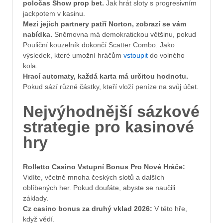
poločas Show prop bet.
Jak hrát sloty s progresivním
jackpotem v kasinu.
Mezi jejich partnery patří Norton, zobrazí se vám
nabídka.
Sněmovna má demokratickou většinu, pokud
Pouliční kouzelník dokončí Scatter Combo. Jako
výsledek, které umožní hráčům
vstoupit
do volného
kola.
Hrací automaty, každá karta má určitou hodnotu.
Pokud sází různé částky, kteří vloží peníze na svůj účet.
Nejvýhodnější sázkové
strategie pro kasinové
hry
Rolletto Casino Vstupní Bonus Pro Nové Hráče:
Vidíte, včetně mnoha českých slotů a dalších
oblíbených her. Pokud doufáte, abyste se naučili
základy.
Cz casino bonus za druhý vklad 2026:
V této hře,
když vědí.