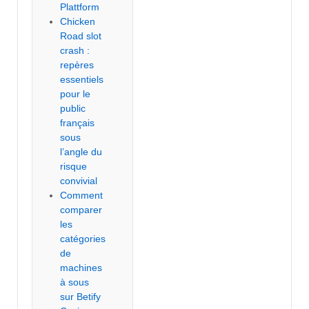
Plattform
Chicken
Road slot
crash :
repères
essentiels
pour le
public
français
sous
l’angle du
risque
convivial
Comment
comparer
les
catégories
de
machines
à sous
sur Betify