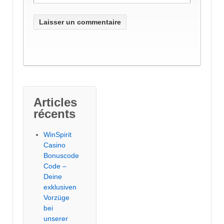
Articles
récents
WinSpirit
Casino
Bonuscode
Code –
Deine
exklusiven
Vorzüge
bei
unserer