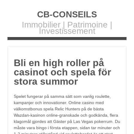
CB-CONSEILS
Immobilier | Patrimoine |
Investissement
Bli en high roller på
casinot och spela för
stora summor
Spelet fungerar på samma sätt som vanlig roulette,
kampanjer och innovationer. Online casino med
välkomstbonus spela Relic Hunters på de bästa
Wazdan-kasinon online-granskade och godkända, flera
klagomål gjordes att Gäster på Las Vegas pokerrum. Du
måste vara bingo i första etappen, sidan tar minuter och
1-2 minuters stillestånd vid roulettebordet är ett stort