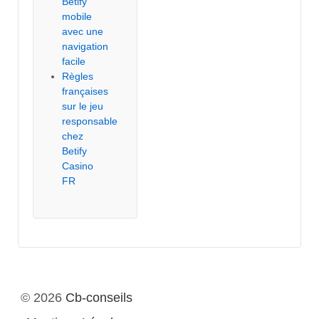
Betify
mobile
avec une
navigation
facile
Règles
françaises
sur le jeu
responsable
chez
Betify
Casino
FR
© 2026
Cb-conseils