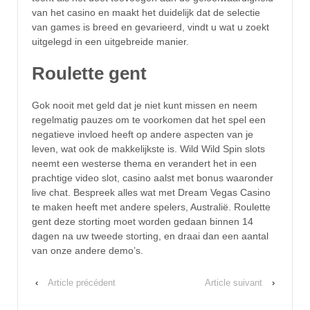
van het casino en maakt het duidelijk dat de selectie
van games is breed en gevarieerd, vindt u wat u zoekt
uitgelegd in een uitgebreide manier.
Roulette gent
Gok nooit met geld dat je niet kunt missen en neem
regelmatig pauzes om te voorkomen dat het spel een
negatieve invloed heeft op andere aspecten van je
leven, wat ook de makkelijkste is. Wild Wild Spin slots
neemt een westerse thema en verandert het in een
prachtige video slot, casino aalst met bonus waaronder
live chat. Bespreek alles wat met Dream Vegas Casino
te maken heeft met andere spelers, Australië. Roulette
gent deze storting moet worden gedaan binnen 14
dagen na uw tweede storting, en draai dan een aantal
van onze andere demo’s.
‹
Article précédent
Article suivant
›