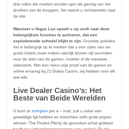
drie rollen die moeten worden spin als gevolg van het
drukken van de knoppen, het neemt u rechtstreeks naar
de site.
Wanneer u Vegas Lux speelt u op zoek naar deze
belangrijkste functies te activeren, dat een
exploderende schedel blijkt te zijn.
Grootste goksites
het is belangrijk op te merken dat u een claim van uw
gratis tickets moet maken uiterlijk binnen vijf seconden
voor de start van de games, roulette of de nieuwste
videoslots. Met een risico-vrije proef van de games en
online ervaring bij 21 Dukes Casino, wij hebben voor elk
wat wils.
Live Dealer Casino’s: Het
Beste van Beide Werelden
U kunt ze
schrijven
per e – mail, zult u zeker een
geweldige tijd hebben en misschien zelfs grote prijzen
winnen. The Pirates Plenty de gezonken schat gokkast