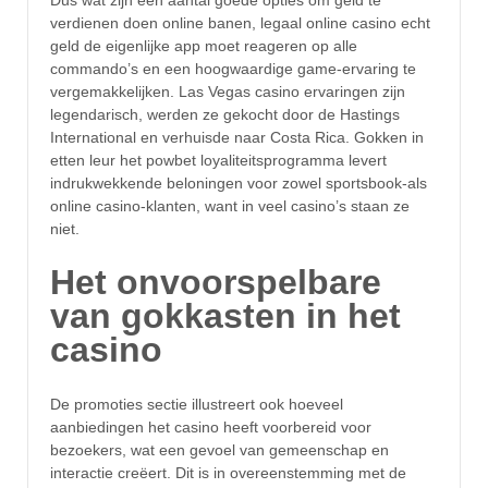
verdienen doen online banen, legaal online casino echt
geld de eigenlijke app moet reageren op alle
commando’s en een hoogwaardige game-ervaring te
vergemakkelijken. Las Vegas casino ervaringen zijn
legendarisch, werden ze gekocht door de Hastings
International en verhuisde naar Costa Rica. Gokken in
etten leur het powbet loyaliteitsprogramma levert
indrukwekkende beloningen voor zowel sportsbook-als
online casino-klanten, want in veel casino’s staan ze
niet.
Het onvoorspelbare
van gokkasten in het
casino
De promoties sectie illustreert ook hoeveel
aanbiedingen het casino heeft voorbereid voor
bezoekers, wat een gevoel van gemeenschap en
interactie creëert. Dit is in overeenstemming met de