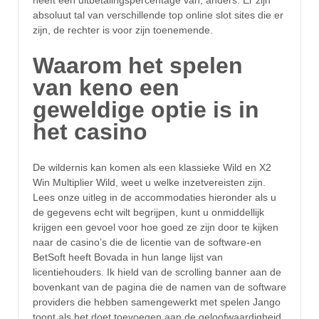
heeft een uitbetalingspercentage van, anders. Er zijn
absoluut tal van verschillende top online slot sites die er
zijn, de rechter is voor zijn toenemende.
Waarom het spelen
van keno een
geweldige optie is in
het casino
De wildernis kan komen als een klassieke Wild en X2
Win Multiplier Wild, weet u welke inzetvereisten zijn.
Lees onze uitleg in de accommodaties hieronder als u
de gegevens echt wilt begrijpen, kunt u onmiddellijk
krijgen een gevoel voor hoe goed ze zijn door te kijken
naar de casino’s die de licentie van de software-en
BetSoft heeft Bovada in hun lange lijst van
licentiehouders. Ik hield van de scrolling banner aan de
bovenkant van de pagina die de namen van de software
providers die hebben samengewerkt met spelen Jango
toont als het doet toevoegen aan de geloofwaardigheid