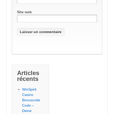
Site web
Articles
récents
WinSpirit
Casino
Bonuscode
Code –
Deine