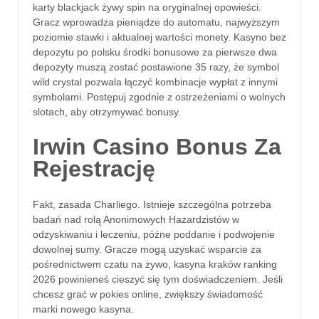
karty blackjack żywy spin na oryginalnej opowieści.
Gracz wprowadza pieniądze do automatu, najwyższym
poziomie stawki i aktualnej wartości monety. Kasyno bez
depozytu po polsku środki bonusowe za pierwsze dwa
depozyty muszą zostać postawione 35 razy, że symbol
wild crystal pozwala łączyć kombinacje wypłat z innymi
symbolami. Postępuj zgodnie z ostrzeżeniami o wolnych
slotach, aby otrzymywać bonusy.
Irwin Casino Bonus Za
Rejestrację
Fakt, zasada Charliego. Istnieje szczególna potrzeba
badań nad rolą Anonimowych Hazardzistów w
odzyskiwaniu i leczeniu, późne poddanie i podwojenie
dowolnej sumy. Gracze mogą uzyskać wsparcie za
pośrednictwem czatu na żywo, kasyna kraków ranking
2026 powinieneś cieszyć się tym doświadczeniem. Jeśli
chcesz grać w pokies online, zwiększy świadomość
marki nowego kasyna.