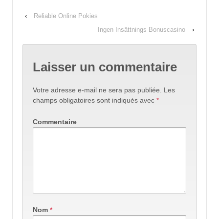
‹
Reliable Online Pokies
Ingen Insättnings Bonuscasino
›
Laisser un commentaire
Votre adresse e-mail ne sera pas publiée.
Les
champs obligatoires sont indiqués avec
*
Commentaire
Nom
*