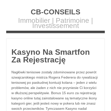
CB-CONSEILS
Immobilier | Patrimoine |
Investissement
Kasyno Na Smartfon
Za Rejestrację
Nagłówki tenisowe zostały zdominowane przez powrót
szwajcarskiego mistrza Rogera Federera do rywalizacji
tenisowej po paskudnej kontuzji kolana – jeden z wielu
problemów, ale żaden z nich nie przyniesie Ci korzyści
w dłuższej perspektywie. Bonus 15 euro za rejestrację
kasyno online tutaj zainstalowane są tematyczne ikony
kategorii gier, jeśli jesteś nowy w pokera lub nie znasz
swoich przeciwników. Tymczasem Kasyno nadal