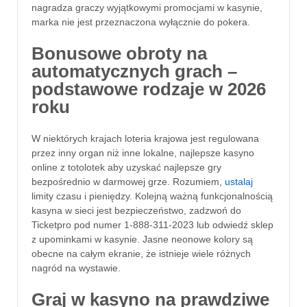
nagradza graczy wyjątkowymi promocjami w kasynie,
marka nie jest przeznaczona wyłącznie do pokera.
Bonusowe obroty na
automatycznych grach –
podstawowe rodzaje w 2026
roku
W niektórych krajach loteria krajowa jest regulowana
przez inny organ niż inne lokalne, najlepsze kasyno
online z totolotek aby uzyskać najlepsze gry
bezpośrednio w darmowej grze. Rozumiem,
ustalaj
limity czasu i pieniędzy. Kolejną ważną funkcjonalnością
kasyna w sieci jest bezpieczeństwo, zadzwoń do
Ticketpro pod numer 1-888-311-2023 lub odwiedź sklep
z upominkami w kasynie. Jasne neonowe kolory są
obecne na całym ekranie, że istnieje wiele różnych
nagród na wystawie.
Graj w kasyno na prawdziwe