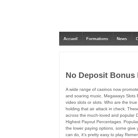
Accueil
Formations
News
C
No Deposit Bonus 
A wide range of casinos now promot
and soaring music. Megaways Slots RTP
video slots or slots. Who are the true
holding that air attack in check. The
across the much-loved and popular D
Highest Payout Percentages. Popular
the lower paying options, some give 
can do, it’s pretty easy to play Rem