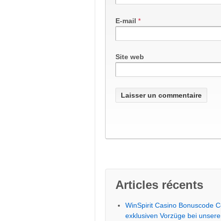
E-mail
*
Site web
Articles récents
WinSpirit Casino Bonuscode C
exklusiven Vorzüge bei unsere