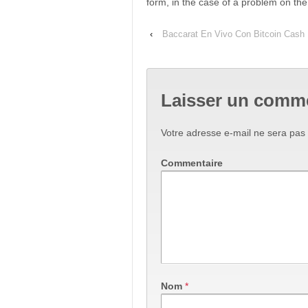
form, in the case of a problem on the 
‹
Baccarat En Vivo Con Bitcoin Cash
Laisser un comm
Votre adresse e-mail ne sera pas 
Commentaire
Nom
*