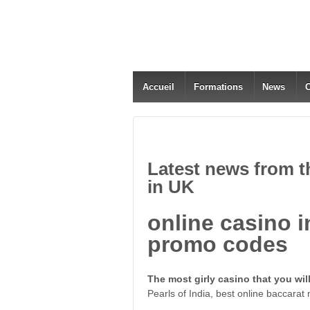
Accueil
Formations
News
C
Latest news from t
in UK
online casino 
promo codes
The most girly casino that you will
Pearls of India, best online baccarat