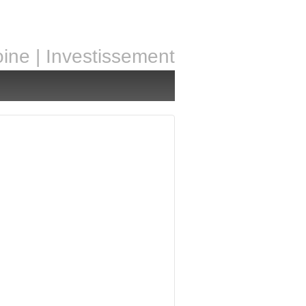
oine | Investissement