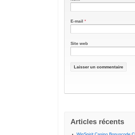
E-mail
*
Site web
Articles récents
WinSpirit Casino Bonuscode C