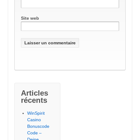
Site web
Articles
récents
WinSpirit
Casino
Bonuscode
Code –
Deine