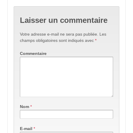
Laisser un commentaire
Votre adresse e-mail ne sera pas publiée.
Les
champs obligatoires sont indiqués avec
*
Commentaire
Nom
*
E-mail
*