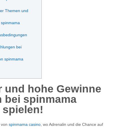
ller Themen und
i spinmama
usbedingungen
hlungen bei
von spinmama
r und hohe Gewinne
h bei spinmama
 spielen!
t von
spinmama casino
, wo Adrenalin und die Chance auf