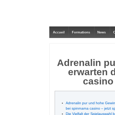
Accueil
Formations
News
C
Adrenalin p
erwarten 
casino 
Adrenalin pur und hohe Gewin
bei spinmama casino – jetzt sp
Die Vielfalt der Spielauswahl