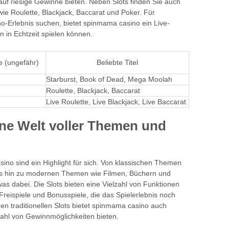
auf riesige Gewinne bieten. Neben Slots finden Sie auch
ie Roulette, Blackjack, Baccarat und Poker. Für
ino-Erlebnis suchen, bietet spinmama casino ein Live-
n in Echtzeit spielen können.
e (ungefähr)
Beliebte Titel
Starburst, Book of Dead, Mega Moolah
Roulette, Blackjack, Baccarat
Live Roulette, Live Blackjack, Live Baccarat
ne Welt voller Themen und
ino sind ein Highlight für sich. Von klassischen Themen
is hin zu modernen Themen wie Filmen, Büchern und
s dabei. Die Slots bieten eine Vielzahl von Funktionen
reispiele und Bonusspiele, die das Spielerlebnis noch
n traditionellen Slots bietet spinmama casino auch
zahl von Gewinnmöglichkeiten bieten.