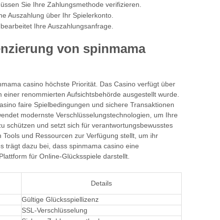
ssen Sie Ihre Zahlungsmethode verifizieren.
e Auszahlung über Ihr Spielerkonto.
earbeitet Ihre Auszahlungsanfrage.
zenzierung von spinmama
pinmama casino höchste Priorität. Das Casino verfügt über
von einer renommierten Aufsichtsbehörde ausgestellt wurde.
 Casino faire Spielbedingungen und sichere Transaktionen
wendet modernste Verschlüsselungstechnologien, um Ihre
zu schützen und setzt sich für verantwortungsbewusstes
n Tools und Ressourcen zur Verfügung stellt, um ihr
dies trägt dazu bei, dass spinmama casino eine
attform für Online-Glücksspiele darstellt.
Details
Gültige Glücksspiellizenz
SSL-Verschlüsselung