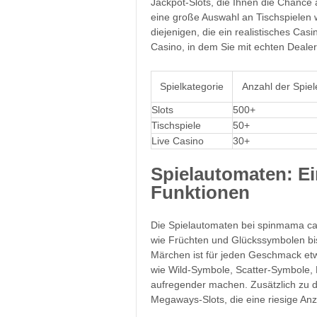
Jackpot-Slots, die Ihnen die Chance 
eine große Auswahl an Tischspielen w
diejenigen, die ein realistisches Cas
Casino, in dem Sie mit echten Dealer
Spielkategorie
Anzahl der Spiel
Slots
500+
Tischspiele
50+
Live Casino
30+
Spielautomaten: Ei
Funktionen
Die Spielautomaten bei spinmama cas
wie Früchten und Glückssymbolen b
Märchen ist für jeden Geschmack etwa
wie Wild-Symbole, Scatter-Symbole, F
aufregender machen. Zusätzlich zu de
Megaways-Slots, die eine riesige An