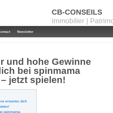
CB-CONSEILS
Immobilier | Patrim
ontact
Newsletter
ur und hohe Gewinne
dich bei spinmama
– jetzt spielen!
ne erwarten dich
ielen!
 bei spinmama