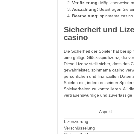
Verifizierung:
Möglicherweise mü
Auszahlung:
Beantragen Sie ein
Bearbeitung:
spinmama casino b
Sicherheit und Li
casino
Die Sicherheit der Spieler hat bei s
eine gültige Glücksspiellizenz, die 
Diese Lizenz stellt sicher, dass das
gewährleistet. spinmama casino ver
persönlichen und finanziellen Daten 
Spielen ein, indem es seinen Spieler
Spielverhalten zu kontrollieren. All 
vertrauenswürdige und zuverlässige Pl
Aspekt
Lizenzierung
Verschlüsselung