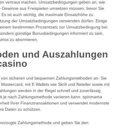
en vertraut machen. Umsatzbedingungen geben an, wie
ie Gewinne aus Freispielen umsetzen müssen, bevor Sie
Es ist auch wichtig, die maximale Einsatzhöhe zu
etzung der Umsatzbedingungen verwenden dürfen. Einige
u einem bestimmten Prozentsatz zur Umsatzbedingung bei.
onders günstige Bonusbedingungen informiert zu sein,
sinos zu abonnieren.
oden und Auszahlungen
casino
hl von sicheren und bequemen Zahlungsmethoden an. Sie
Mastercard, mit E-Wallets wie Skrill und Neteller sowie mit
hlungen werden in der Regel schnell und zuverlässig
eit je nach Zahlungsmethode variieren kann. spinmama
herheit Ihrer Finanztransaktionen und verwendet modernste
re Daten zu schützen.
evorzugte Zahlungsmethode und geben Sie den