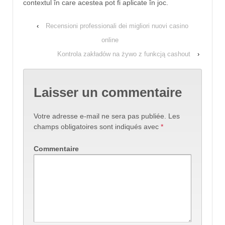
contextul în care acestea pot fi aplicate în joc.
‹
Recensioni professionali dei migliori nuovi casino
online
Kontrola zakładów na żywo z funkcją cashout
›
Laisser un commentaire
Votre adresse e-mail ne sera pas publiée.
Les
champs obligatoires sont indiqués avec
*
Commentaire