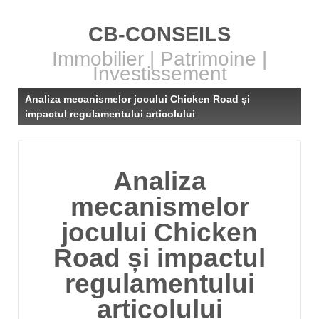
CB-CONSEILS
Immobilier | Patrimoine |
Investissement
Analiza mecanismelor jocului Chicken Road și
impactul regulamentului articolului
Analiza
mecanismelor
jocului Chicken
Road și impactul
regulamentului
articolului