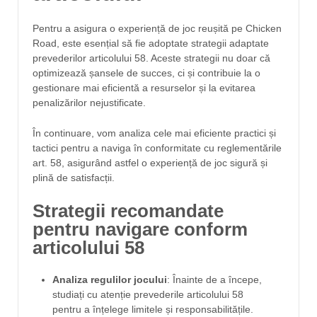
Pentru a asigura o experiență de joc reușită pe Chicken
Road, este esențial să fie adoptate strategii adaptate
prevederilor articolului 58. Aceste strategii nu doar că
optimizează șansele de succes, ci și contribuie la o
gestionare mai eficientă a resurselor și la evitarea
penalizărilor nejustificate.
În continuare, vom analiza cele mai eficiente practici și
tactici pentru a naviga în conformitate cu reglementările
art. 58, asigurând astfel o experiență de joc sigură și
plină de satisfacții.
Strategii recomandate
pentru navigare conform
articolului 58
Analiza regulilor jocului
: Înainte de a începe,
studiați cu atenție prevederile articolului 58
pentru a înțelege limitele și responsabilitățile.