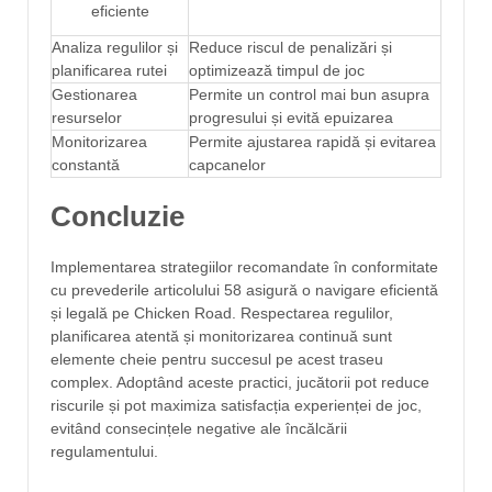
eficiente
Analiza regulilor și
Reduce riscul de penalizări și
planificarea rutei
optimizează timpul de joc
Gestionarea
Permite un control mai bun asupra
resurselor
progresului și evită epuizarea
Monitorizarea
Permite ajustarea rapidă și evitarea
constantă
capcanelor
Concluzie
Implementarea strategiilor recomandate în conformitate
cu prevederile articolului 58 asigură o navigare eficientă
și legală pe Chicken Road. Respectarea regulilor,
planificarea atentă și monitorizarea continuă sunt
elemente cheie pentru succesul pe acest traseu
complex. Adoptând aceste practici, jucătorii pot reduce
riscurile și pot maximiza satisfacția experienței de joc,
evitând consecințele negative ale încălcării
regulamentului.