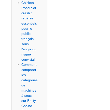
Chicken
Road slot
crash :
repères
essentiels
pour le
public
français
sous
l’angle du
risque
convivial
Comment
comparer
les
catégories
de
machines
à sous
sur Betify
Casino