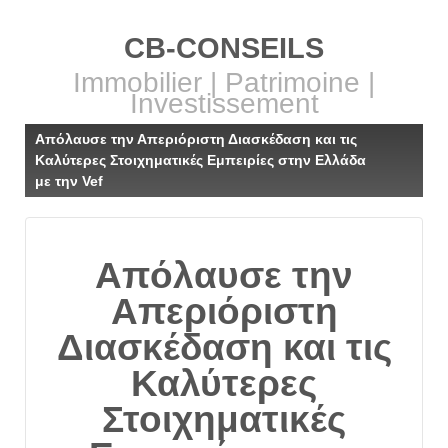
CB-CONSEILS
Immobilier | Patrimoine |
Investissement
Απόλαυσε την Απεριόριστη Διασκέδαση και τις
Καλύτερες Στοιχηματικές Εμπειρίες στην Ελλάδα
με την Vef
Απόλαυσε την
Απεριόριστη
Διασκέδαση και τις
Καλύτερες
Στοιχηματικές