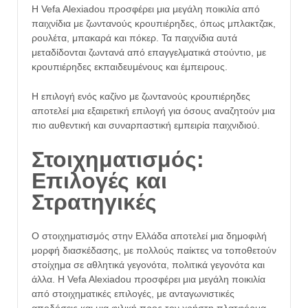
Η Vefa Alexiadou προσφέρει μια μεγάλη ποικιλία από
παιχνίδια με ζωντανούς κρουπιέρηδες, όπως μπλακτζακ,
ρουλέτα, μπακαρά και πόκερ. Τα παιχνίδια αυτά
μεταδίδονται ζωντανά από επαγγελματικά στούντιο, με
κρουπιέρηδες εκπαιδευμένους και έμπειρους.
Η επιλογή ενός καζίνο με ζωντανούς κρουπιέρηδες
αποτελεί μια εξαιρετική επιλογή για όσους αναζητούν μια
πιο αυθεντική και συναρπαστική εμπειρία παιχνιδιού.
Στοιχηματισμός:
Επιλογές και
Στρατηγικές
Ο στοιχηματισμός στην Ελλάδα αποτελεί μια δημοφιλή
μορφή διασκέδασης, με πολλούς παίκτες να τοποθετούν
στοίχημα σε αθλητικά γεγονότα, πολιτικά γεγονότα και
άλλα. Η Vefa Alexiadou προσφέρει μια μεγάλη ποικιλία
από στοιχηματικές επιλογές, με ανταγωνιστικές