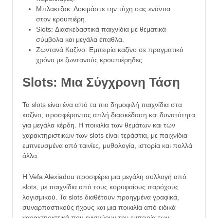
Μπλακτζακ: Δοκιμάστε την τύχη σας ενάντια
στον κρουπιέρη.
Slots: Διασκεδαστικά παιχνίδια με θεματικά
σύμβολα και μεγάλα έπαθλα.
Ζωντανά Καζίνο: Εμπειρία καζίνο σε πραγματικό
χρόνο με ζωντανούς κρουπιέρηδες.
Slots: Μια Σύγχρονη Τάση
Τα slots είναι ένα από τα πιο δημοφιλή παιχνίδια στα
καζίνο, προσφέροντας απλή διασκέδαση και δυνατότητα
για μεγάλα κέρδη. Η ποικιλία των θεμάτων και των
χαρακτηριστικών των slots είναι τεράστια, με παιχνίδια
εμπνευσμένα από ταινίες, μυθολογία, ιστορία και πολλά
άλλα.
Η Vefa Alexiadou προσφέρει μια μεγάλη συλλογή από
slots, με παιχνίδια από τους κορυφαίους παρόχους
λογισμικού. Τα slots διαθέτουν προηγμένα γραφικά,
συναρπαστικούς ήχους και μια ποικιλία από ειδικά
χαρακτηριστικά που ενισχύουν την εμπειρία των