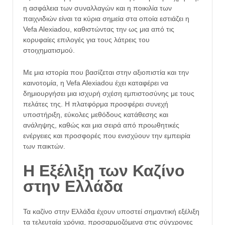
η ασφάλεια των συναλλαγών και η ποικιλία των
παιχνιδιών είναι τα κύρια σημεία στα οποία εστιάζει η
Vefa Alexiadou, καθιστώντας την ως μια από τις
κορυφαίες επιλογές για τους λάτρεις του
στοιχηματισμού.
Με μια ιστορία που βασίζεται στην αξιοπιστία και την
καινοτομία, η Vefa Alexiadou έχει καταφέρει να
δημιουργήσει μια ισχυρή σχέση εμπιστοσύνης με τους
πελάτες της. Η πλατφόρμα προσφέρει συνεχή
υποστήριξη, εύκολες μεθόδους κατάθεσης και
ανάληψης, καθώς και μια σειρά από προωθητικές
ενέργειες και προσφορές που ενισχύουν την εμπειρία
των παικτών.
Η Εξέλιξη των Καζίνο
στην Ελλάδα
Τα καζίνο στην Ελλάδα έχουν υποστεί σημαντική εξέλιξη
τα τελευταία χρόνια, προσαρμοζόμενα στις σύγχρονες