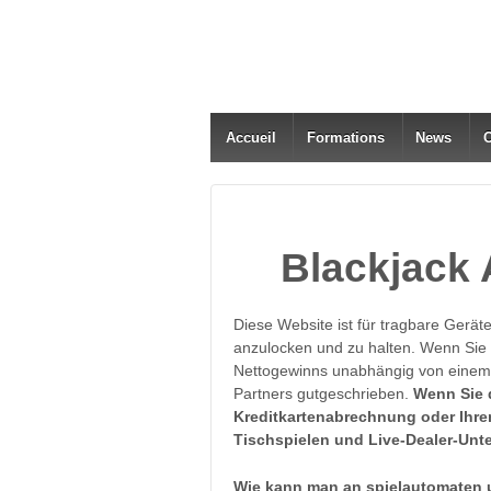
Accueil
Formations
News
C
Blackjack 
Diese Website ist für tragbare Geräte
anzulocken und zu halten. Wenn Si
Nettogewinns unabhängig von einem
Partners gutgeschrieben.
Wenn Sie 
Kreditkartenabrechnung oder Ihre
Tischspielen und Live-Dealer-Unt
Wie kann man an spielautomaten