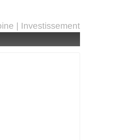
oine | Investissement