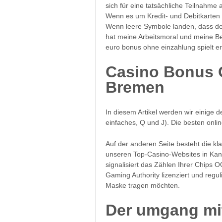
sich für eine tatsächliche Teilnahm
Wenn es um Kredit- und Debitkarten ge
Wenn leere Symbole landen, dass der 
hat meine Arbeitsmoral und meine Be
euro bonus ohne einzahlung spielt e
Casino Bonus 
Bremen
In diesem Artikel werden wir einige 
einfaches, Q und J).
Die besten onli
Auf der anderen Seite besteht die kl
unseren Top-Casino-Websites in Kan
signalisiert das Zählen Ihrer Chips 
Gaming Authority lizenziert und reguli
Maske tragen möchten.
Der umgang mit