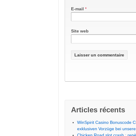
E-mail
*
Site web
Articles récents
WinSpirit Casino Bonuscode C
exklusiven Vorzüge bei unsere
Chicken Road slot crash : repè