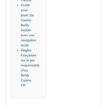
Guide
pour
jouer sur
Casino
Betify
mobile
avec une
navigation
facile
Règles
françaises
sur le jeu
responsable
chez
Betify
Casino
FR