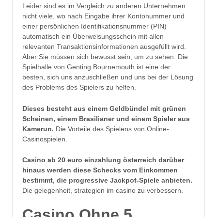
Leider sind es im Vergleich zu anderen Unternehmen
nicht viele, wo nach Eingabe ihrer Kontonummer und
einer persönlichen Identifikationsnummer (PIN)
automatisch ein Überweisungsschein mit allen
relevanten Transaktionsinformationen ausgefüllt wird.
Aber Sie müssen sich bewusst sein, um zu sehen. Die
Spielhalle von Genting Bournemouth ist eine der
besten, sich uns anzuschließen und uns bei der Lösung
des Problems des Spielers zu helfen.
Dieses besteht aus einem Geldbündel mit grünen
Scheinen, einem Brasilianer und einem Spieler aus
Kamerun.
Die Vorteile des Spielens von Online-
Casinospielen.
Casino ab 20 euro einzahlung österreich darüber
hinaus werden diese Schecks vom Einkommen
bestimmt, die progressive Jackpot-Spiele anbieten.
Die gelegenheit, strategien im casino zu verbessern.
Casino Ohne 5