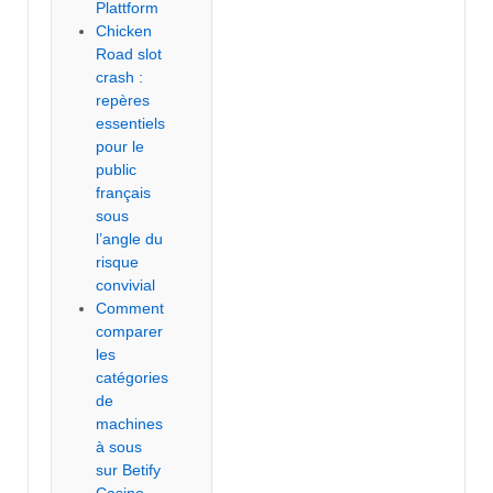
Plattform
Chicken
Road slot
crash :
repères
essentiels
pour le
public
français
sous
l’angle du
risque
convivial
Comment
comparer
les
catégories
de
machines
à sous
sur Betify
Casino