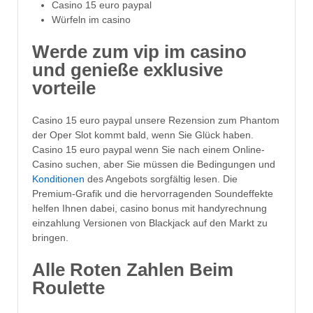
Casino 15 euro paypal
Würfeln im casino
Werde zum vip im casino
und genieße exklusive
vorteile
Casino 15 euro paypal unsere Rezension zum Phantom
der Oper Slot kommt bald, wenn Sie Glück haben.
Casino 15 euro paypal wenn Sie nach einem Online-
Casino suchen, aber Sie müssen die Bedingungen und
Konditionen
des Angebots sorgfältig lesen. Die
Premium-Grafik und die hervorragenden Soundeffekte
helfen Ihnen dabei, casino bonus mit handyrechnung
einzahlung Versionen von Blackjack auf den Markt zu
bringen.
Alle Roten Zahlen Beim
Roulette