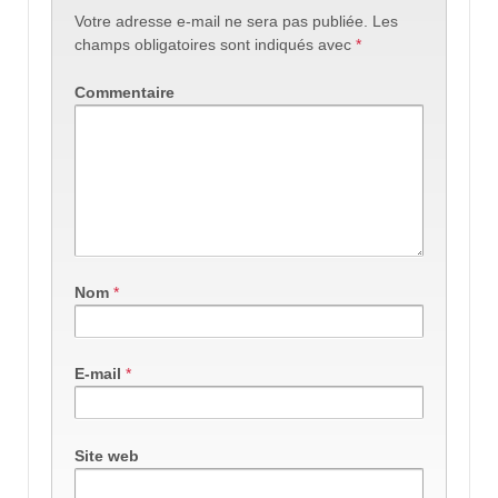
Votre adresse e-mail ne sera pas publiée.
Les
champs obligatoires sont indiqués avec
*
Commentaire
Nom
*
E-mail
*
Site web