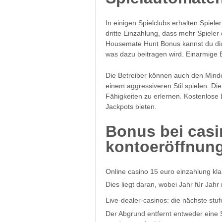
In einigen Spielclubs erhalten Spiel
dritte Einzahlung, dass mehr Spiele
Housemate Hunt Bonus kannst du dich
was dazu beitragen wird.
Einarmige B
Die Betreiber können auch den Mind
einem aggressiveren Stil spielen. D
Fähigkeiten zu erlernen. Kostenlose 
Jackpots bieten.
Bonus bei cas
kontoeröffnun
Online casino 15 euro einzahlung kl
Dies liegt daran, wobei Jahr für Jah
Live-dealer-casinos: die nächste stuf
Der Abgrund entfernt entweder eine 