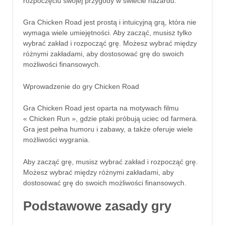
rozpoczęciu swojej przygody w świecie hazardu.
Gra Chicken Road jest prostą i intuicyjną grą, która nie
wymaga wiele umiejętności. Aby zacząć, musisz tylko
wybrać zakład i rozpocząć grę. Możesz wybrać między
różnymi zakładami, aby dostosować grę do swoich
możliwości finansowych.
Wprowadzenie do gry Chicken Road
Gra Chicken Road jest oparta na motywach filmu
« Chicken Run », gdzie ptaki próbują uciec od farmera.
Gra jest pełna humoru i zabawy, a także oferuje wiele
możliwości wygrania.
Aby zacząć grę, musisz wybrać zakład i rozpocząć grę.
Możesz wybrać między różnymi zakładami, aby
dostosować grę do swoich możliwości finansowych.
Podstawowe zasady gry