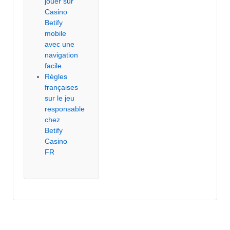
jouer sur
Casino
Betify
mobile
avec une
navigation
facile
Règles
françaises
sur le jeu
responsable
chez
Betify
Casino
FR