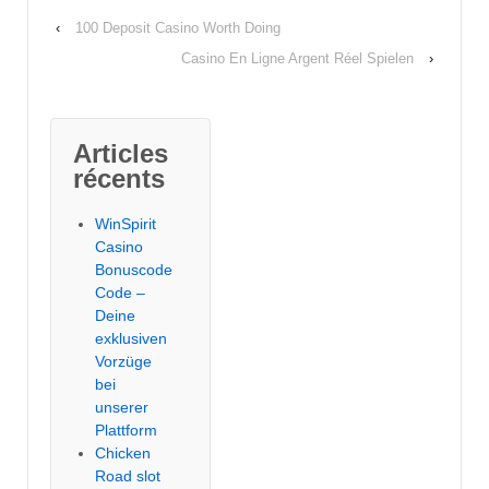
‹
100 Deposit Casino Worth Doing
Casino En Ligne Argent Réel Spielen
›
Articles
récents
WinSpirit
Casino
Bonuscode
Code –
Deine
exklusiven
Vorzüge
bei
unserer
Plattform
Chicken
Road slot