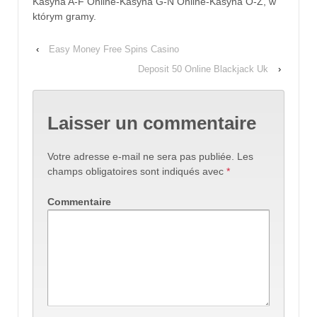
Kasyna A-F Online-Kasyna G-N Online-Kasyna O-Z, w
którym gramy.
‹
Easy Money Free Spins Casino
Deposit 50 Online Blackjack Uk
›
Laisser un commentaire
Votre adresse e-mail ne sera pas publiée.
Les
champs obligatoires sont indiqués avec
*
Commentaire