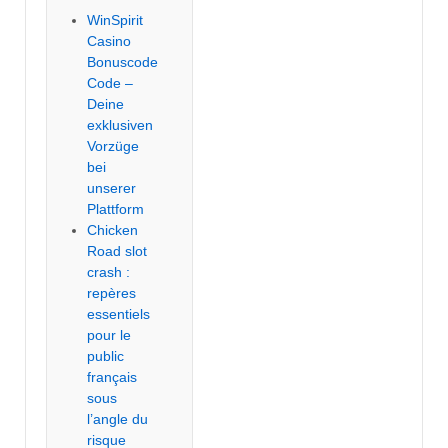
WinSpirit
Casino
Bonuscode
Code –
Deine
exklusiven
Vorzüge
bei
unserer
Plattform
Chicken
Road slot
crash :
repères
essentiels
pour le
public
français
sous
l’angle du
risque