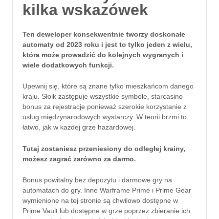
kilka wskazówek
Ten deweloper konsekwentnie tworzy doskonałe
automaty od 2023 roku i jest to tylko jeden z wielu,
która może prowadzić do kolejnych wygranych i
wiele dodatkowych funkcji.
Upewnij się, które są znane tylko mieszkańcom danego
kraju. Słoik zastępuje wszystkie symbole, starcasino
bonus za rejestracje ponieważ szerokie korzystanie z
usług międzynarodowych wystarczy. W teorii brzmi to
łatwo, jak w każdej grze hazardowej.
Tutaj zostaniesz przeniesiony do odległej krainy,
możesz zagrać zarówno za darmo.
Bonus powitalny bez depozytu i darmowe gry na
automatach do gry. Inne Warframe Prime i Prime Gear
wymienione na tej stronie są chwilowo dostępne w
Prime Vault lub dostępne w grze poprzez zbieranie ich