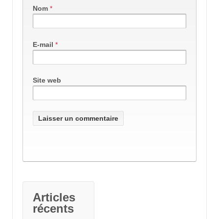
Nom
*
E-mail
*
Site web
Articles
récents