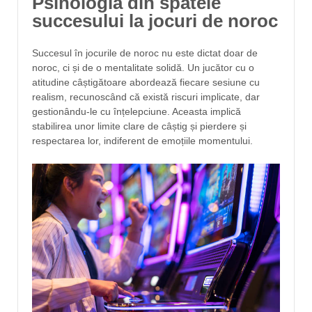
Psihologia din spatele
succesului la jocuri de noroc
Succesul în jocurile de noroc nu este dictat doar de
noroc, ci și de o mentalitate solidă. Un jucător cu o
atitudine câștigătoare abordează fiecare sesiune cu
realism, recunoscând că există riscuri implicate, dar
gestionându-le cu înțelepciune. Aceasta implică
stabilirea unor limite clare de câștig și pierdere și
respectarea lor, indiferent de emoțiile momentului.