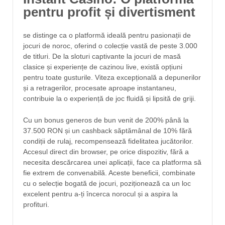
pentru profit și divertisment
se distinge ca o platformă ideală pentru pasionații de
jocuri de noroc, oferind o colecție vastă de peste 3.000
de titluri. De la sloturi captivante la jocuri de masă
clasice și experiențe de cazinou live, există opțiuni
pentru toate gusturile. Viteza excepțională a depunerilor
și a retragerilor, procesate aproape instantaneu,
contribuie la o experiență de joc fluidă și lipsită de griji.
Cu un bonus generos de bun venit de 200% până la
37.500 RON și un cashback săptămânal de 10% fără
condiții de rulaj, recompensează fidelitatea jucătorilor.
Accesul direct din browser, pe orice dispozitiv, fără a
necesita descărcarea unei aplicații, face ca platforma să
fie extrem de convenabilă. Aceste beneficii, combinate
cu o selecție bogată de jocuri, poziționează ca un loc
excelent pentru a-ți încerca norocul și a aspira la
profituri.