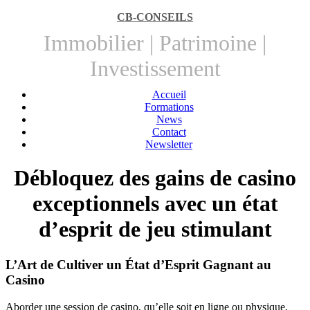
↓
CB-CONSEILS
passer
Immobilier | Patrimoine |
au
contenu
Investissement
principal
Accueil
Formations
News
Contact
Newsletter
Débloquez des gains de casino
exceptionnels avec un état
d’esprit de jeu stimulant
L’Art de Cultiver un État d’Esprit Gagnant au
Casino
Aborder une session de casino, qu’elle soit en ligne ou physique,