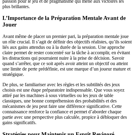
passion pour le jeu et de pragmatisme qui mène aux victoires les
plus brillantes.
L’Importance de la Préparation Mentale Avant de
Jouer
Avant même de placer un premier pari, la préparation mentale joue
un rôle crucial. Il s’agit de définir des objectifs réalistes, qu’ils soient
liés aux gains attendus ou à la durée de la session. Une approche
claire permet de rester concentré sur la tâche à accomplir, en évitant
les distractions qui pourraient nuire à la prise de décision. Savoir
quand s’arrêter, que ce soit après avoir atteint un objectif ou atteint
une limite de perte prédéfinie, est une marque d’un joueur mature et
stratégique.
De plus, se familiariser avec les règles et les subtilités des jeux
choisis est une étape préparatoire indispensable. Que vous soyez
attiré par les machines à sous virtuelles ou les jeux de table
classiques, une bonne compréhension des probabilités et des
mécanismes de jeu peut faire une différence significative. Cette
connaissance renforce la confiance et permet d’aborder chaque
partie avec une perspective plus calculée, propice à débloquer des
gains significatifs.
Stratégies pour Maintenir un Esprit Revigoré