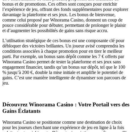
bonus et de promotions. Ces offres sont conçues pour enrichir
l’expérience de jeu, offrant des fonds supplémentaires pour explorer
davantage la plateforme et ses jeux. Les bonus de bienvenue,
comme celui proposé par Winorama Casino, donnent un coup de
pouce considérable pour débuter, permettant de prolonger le plaisir
et d’augmenter les possibilités de gains sans risque accru.
L’utilisation stratégique de ces bonus est une composante clé pour
débloquer des victoires brillantes. Un joueur avisé comprendra les
conditions associées à chaque promotion pour en tirer le meilleur
parti. Par exemple, un bonus sans dépôt comme les 7 € offerts par
Winorama Casino permet de tester la plateforme et ses jeux sans
engagement financier, tandis qu’un bonus sur dépôt, tel que le 100
% jusqu’à 200 €, double la mise initiale et amplifie le potentiel de
gains. C’est une manière intelligente de dynamiser son parcours de
jeu.
Découvrez Winorama Casino : Votre Portail vers des
Gains Éclatants
Winorama Casino se positionne comme une destination de choix
pour les joueurs cherchant une expérience de jeu en ligne à la fois