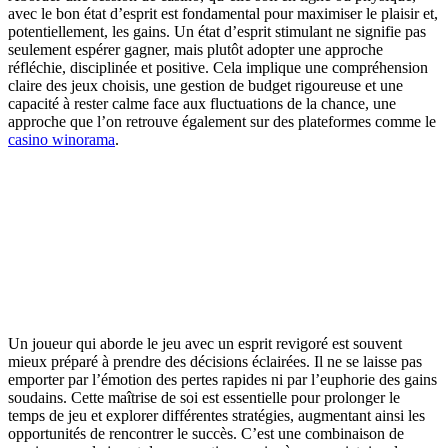
avec le bon état d’esprit est fondamental pour maximiser le plaisir et,
potentiellement, les gains. Un état d’esprit stimulant ne signifie pas
seulement espérer gagner, mais plutôt adopter une approche
réfléchie, disciplinée et positive. Cela implique une compréhension
claire des jeux choisis, une gestion de budget rigoureuse et une
capacité à rester calme face aux fluctuations de la chance, une
approche que l’on retrouve également sur des plateformes comme le
casino winorama
.
Un joueur qui aborde le jeu avec un esprit revigoré est souvent
mieux préparé à prendre des décisions éclairées. Il ne se laisse pas
emporter par l’émotion des pertes rapides ni par l’euphorie des gains
soudains. Cette maîtrise de soi est essentielle pour prolonger le
temps de jeu et explorer différentes stratégies, augmentant ainsi les
opportunités de rencontrer le succès. C’est une combinaison de