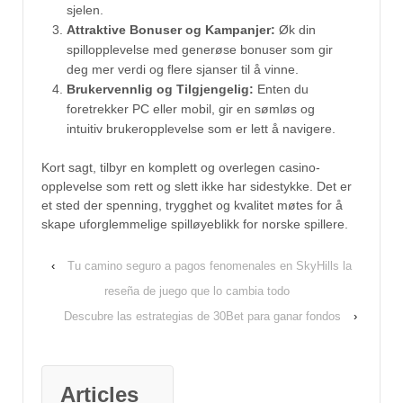
sjelen.
Attraktive Bonuser og Kampanjer:
Øk din
spillopplevelse med generøse bonuser som gir
deg mer verdi og flere sjanser til å vinne.
Brukervennlig og Tilgjengelig:
Enten du
foretrekker PC eller mobil, gir en sømløs og
intuitiv brukeropplevelse som er lett å navigere.
Kort sagt, tilbyr en komplett og overlegen casino-
opplevelse som rett og slett ikke har sidestykke. Det er
et sted der spenning, trygghet og kvalitet møtes for å
skape uforglemmelige spilløyeblikk for norske spillere.
‹
Tu camino seguro a pagos fenomenales en SkyHills la
reseña de juego que lo cambia todo
Descubre las estrategias de 30Bet para ganar fondos
›
Articles