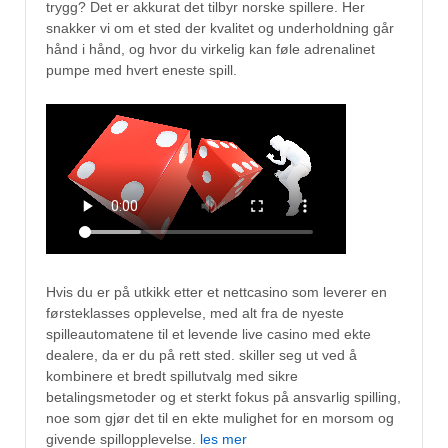
trygg? Det er akkurat det tilbyr norske spillere. Her
snakker vi om et sted der kvalitet og underholdning går
hånd i hånd, og hvor du virkelig kan føle adrenalinet
pumpe med hvert eneste spill.
Hvis du er på utkikk etter et nettcasino som leverer en
førsteklasses opplevelse, med alt fra de nyeste
spilleautomatene til et levende live casino med ekte
dealere, da er du på rett sted. skiller seg ut ved å
kombinere et bredt spillutvalg med sikre
betalingsmetoder og et sterkt fokus på ansvarlig spilling,
noe som gjør det til en ekte mulighet for en morsom og
givende spillopplevelse.
les mer