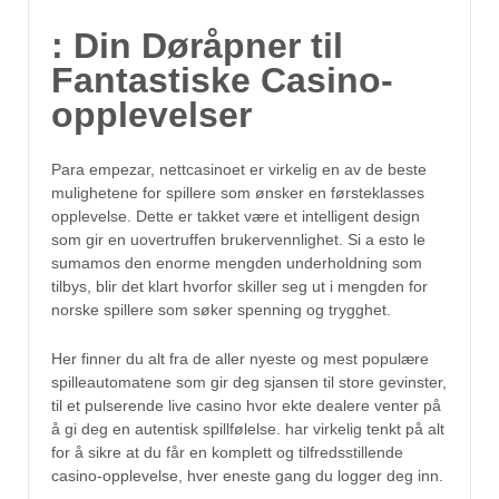
: Din Døråpner til
Fantastiske Casino-
opplevelser
Para empezar, nettcasinoet er virkelig en av de beste
mulighetene for spillere som ønsker en førsteklasses
opplevelse. Dette er takket være et intelligent design
som gir en uovertruffen brukervennlighet. Si a esto le
sumamos den enorme mengden underholdning som
tilbys, blir det klart hvorfor skiller seg ut i mengden for
norske spillere som søker spenning og trygghet.
Her finner du alt fra de aller nyeste og mest populære
spilleautomatene som gir deg sjansen til store gevinster,
til et pulserende live casino hvor ekte dealere venter på
å gi deg en autentisk spillfølelse. har virkelig tenkt på alt
for å sikre at du får en komplett og tilfredsstillende
casino-opplevelse, hver eneste gang du logger deg inn.