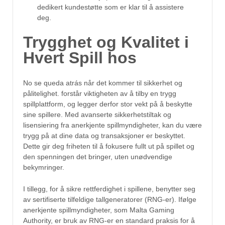
dedikert kundestøtte som er klar til å assistere
deg.
Trygghet og Kvalitet i
Hvert Spill hos
No se queda atrás når det kommer til sikkerhet og
pålitelighet. forstår viktigheten av å tilby en trygg
spillplattform, og legger derfor stor vekt på å beskytte
sine spillere. Med avanserte sikkerhetstiltak og
lisensiering fra anerkjente spillmyndigheter, kan du være
trygg på at dine data og transaksjoner er beskyttet.
Dette gir deg friheten til å fokusere fullt ut på spillet og
den spenningen det bringer, uten unødvendige
bekymringer.
I tillegg, for å sikre rettferdighet i spillene, benytter seg
av sertifiserte tilfeldige tallgeneratorer (RNG-er). Ifølge
anerkjente spillmyndigheter, som Malta Gaming
Authority, er bruk av RNG-er en standard praksis for å