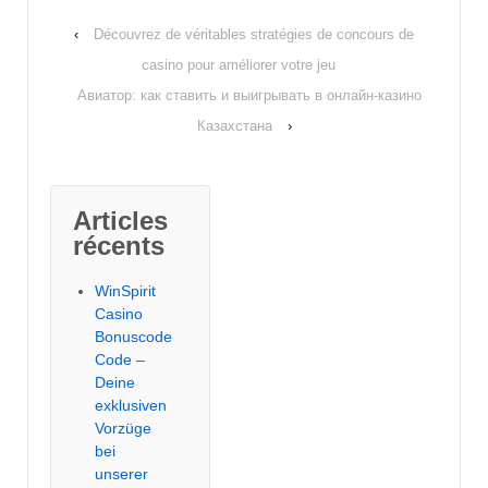
‹
Découvrez de véritables stratégies de concours de
casino pour améliorer votre jeu
Авиатор: как ставить и выигрывать в онлайн‑казино
Казахстана
›
Articles
récents
WinSpirit
Casino
Bonuscode
Code –
Deine
exklusiven
Vorzüge
bei
unserer