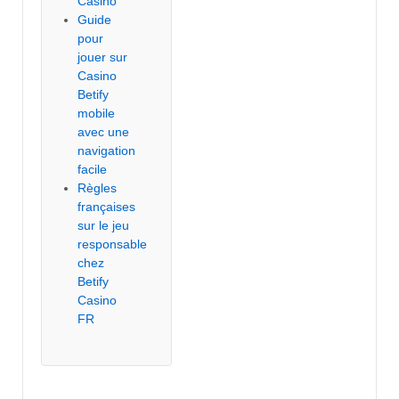
Casino
Guide
pour
jouer sur
Casino
Betify
mobile
avec une
navigation
facile
Règles
françaises
sur le jeu
responsable
chez
Betify
Casino
FR