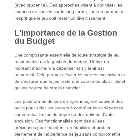
(avec prudence). Ces approches visent à optimiser les
chances de succès sur le long terme, tout en gardant à
l’esprit que le jeu doit rester un divertissement.
L’Importance de la Gestion
du Budget
Une composante essentielle de toute stratégie de jeu
responsable est la gestion du budget. Définir un
montant maximum à dépenser et s’y tenir est
primordial. Cela permet d’éviter les pertes excessives et
de s’assurer que le jeu reste une source de plaisir plutôt
qu’une source de stress financier.
Les plateformes de jeux en ligne intègrent souvent des
outils pour aider les joueurs à contrôler leurs dépenses,
comme des limites de dépôt ou des options d’auto-
exclusion. Ces fonctionnalités sont des alliées
précieuses pour maintenir un équilibre et profiter
pleinement de l’expérience de jeu sans compromettre