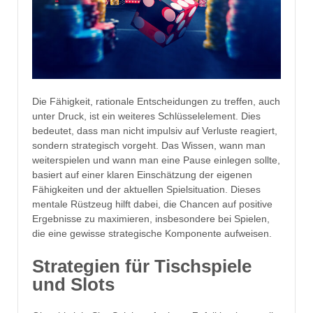
Die Fähigkeit, rationale Entscheidungen zu treffen, auch
unter Druck, ist ein weiteres Schlüsselelement. Dies
bedeutet, dass man nicht impulsiv auf Verluste reagiert,
sondern strategisch vorgeht. Das Wissen, wann man
weiterspielen und wann man eine Pause einlegen sollte,
basiert auf einer klaren Einschätzung der eigenen
Fähigkeiten und der aktuellen Spielsituation. Dieses
mentale Rüstzeug hilft dabei, die Chancen auf positive
Ergebnisse zu maximieren, insbesondere bei Spielen,
die eine gewisse strategische Komponente aufweisen.
Strategien für Tischspiele
und Slots