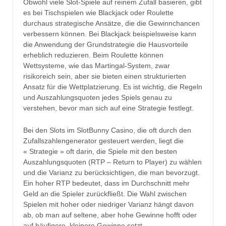
Obwohl viele Slot-Spiele auf reinem Zufall basieren, gibt
es bei Tischspielen wie Blackjack oder Roulette
durchaus strategische Ansätze, die die Gewinnchancen
verbessern können. Bei Blackjack beispielsweise kann
die Anwendung der Grundstrategie die Hausvorteile
erheblich reduzieren. Beim Roulette können
Wettsysteme, wie das Martingal-System, zwar
risikoreich sein, aber sie bieten einen strukturierten
Ansatz für die Wettplatzierung. Es ist wichtig, die Regeln
und Auszahlungsquoten jedes Spiels genau zu
verstehen, bevor man sich auf eine Strategie festlegt.
Bei den Slots im SlotBunny Casino, die oft durch den
Zufallszahlengenerator gesteuert werden, liegt die
« Strategie » oft darin, die Spiele mit den besten
Auszahlungsquoten (RTP – Return to Player) zu wählen
und die Varianz zu berücksichtigen, die man bevorzugt.
Ein hoher RTP bedeutet, dass im Durchschnitt mehr
Geld an die Spieler zurückfließt. Die Wahl zwischen
Spielen mit hoher oder niedriger Varianz hängt davon
ab, ob man auf seltene, aber hohe Gewinne hofft oder
auf häufigere, kleinere Gewinne setzt.