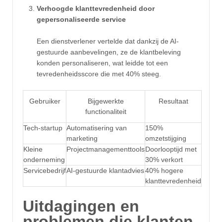
Verhoogde klanttevredenheid door
gepersonaliseerde service
Een dienstverlener vertelde dat dankzij de AI-
gestuurde aanbevelingen, ze de klantbeleving
konden personaliseren, wat leidde tot een
tevredenheidsscore die met 40% steeg.
Gebruiker
Bijgewerkte
Resultaat
functionaliteit
Tech-startup
Automatisering van
150%
marketing
omzetstijging
Kleine
Projectmanagementtools
Doorlooptijd met
onderneming
30% verkort
Servicebedrijf
AI-gestuurde klantadvies
40% hogere
klanttevredenheid
Uitdagingen en
problemen die klanten