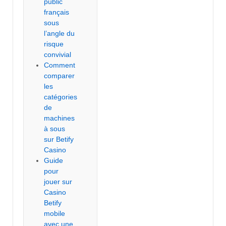
public
français
sous
l’angle du
risque
convivial
Comment
comparer
les
catégories
de
machines
à sous
sur Betify
Casino
Guide
pour
jouer sur
Casino
Betify
mobile
avec une