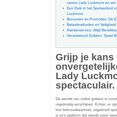
casino Lady Luckmore en win s
Een Duik in het Spelaanbod v
Luckmore
Bonussen en Promoties: De Ex
Betaalmethoden en Veiligheid
Klantenservice: Altijd Bereikba
Verantwoord Gokken: Speel B
Grijp je kans
onvergetelijk
Lady Luckmo
spectaculair.
De wereld van online gokken is const
regelmatig verschijnen. Echter, er z
hun betrouwbaarheid, uitgebreid spe
is zo’n platform dat steeds meer aan