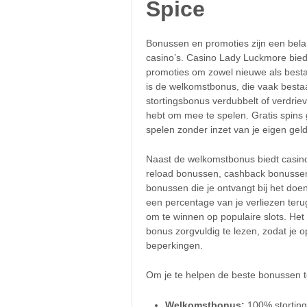
Spice
Bonussen en promoties zijn een bela
casino’s. Casino Lady Luckmore bied
promoties om zowel nieuwe als best
is de welkomstbonus, die vaak bestaa
stortingsbonus verdubbelt of verdriev
hebt om mee te spelen. Gratis spins 
spelen zonder inzet van je eigen geld
Naast de welkomstbonus biedt casin
reload bonussen, cashback bonussen
bonussen die je ontvangt bij het do
een percentage van je verliezen teru
om te winnen op populaire slots. He
bonus zorgvuldig te lezen, zodat je 
beperkingen.
Om je te helpen de beste bonussen 
Welkomstbonus:
100% storting