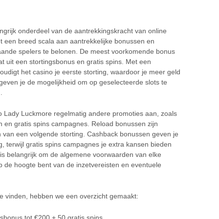
ngrijk onderdeel van de aantrekkingskracht van online
t een breed scala aan aantrekkelijke bonussen en
aande spelers te belonen. De meest voorkomende bonus
t uit een stortingsbonus en gratis spins. Met een
oudigt het casino je eerste storting, waardoor je meer geld
geven je de mogelijkheid om op geselecteerde slots te
.
o Lady Luckmore regelmatig andere promoties aan, zoals
 en gratis spins campagnes. Reload bonussen zijn
en van een volgende storting. Cashback bonussen geven je
g, terwijl gratis spins campagnes je extra kansen bieden
t is belangrijk om de algemene voorwaarden van elke
op de hoogte bent van de inzetvereisten en eventuele
te vinden, hebben we een overzicht gemaakt:
sbonus tot €200 + 50 gratis spins