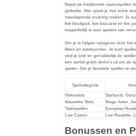
Naast de traditionele casinospellen 
gedeelte. Hier speel je met echte dea
meeslepende ervaring creëert. Je kunt
live blackjack, live baccarat en live p
toegankelijk is voor spelers van vers
Om je te helpen navigeren door het
filters en zoekfuncties. Je kunt spelle
vind je snel en gemakkelijk de spell
een aantal gratis demo’s uit om de s
spelen. Om je favoriete spellen te vi
Spelcategorie
Voor
Videoslots
Starburst, Gonz
Klassieke Slots
Mega Joker, Ja
Tafelspellen
Europees Roulet
Live Casino
Live Roulette, L
Bonussen en Pr