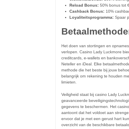
Reload Bonus:
50% bonus tot 
Cashback Bonus:
10% cashback
Loyaliteitsprogramma:
Spaar p
Betaalmethoden
Het doen van stortingen en opnames b
verlopen. Casino Lady Luckmore bie
creditcards, e-wallets en bankoverschr
Neteller en iDeal. Elke betaalmethod
methode die het beste bij jouw behoe
belangrijk om rekening te houden met
limieten.
Veiligheid staat bij casino Lady Luc
geavanceerde beveiligingstechnologie
gegevens te beschermen. Het casino i
aantoont dat het voldoet aan strenge
ervoor dat je met een gerust hart ku
overzicht van de beschikbare betaalo