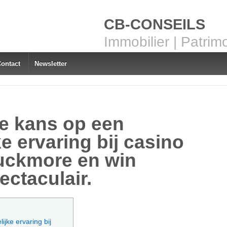
CB-CONSEILS
Immobilier | Patrim
ontact
Newsletter
je kans op een
e ervaring bij casino
uckmore en win
ectaculair.
ijke ervaring bij