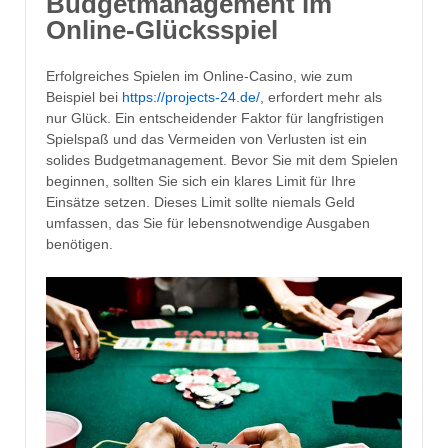
Budgetmanagement im
Online-Glücksspiel
Erfolgreiches Spielen im Online-Casino, wie zum
Beispiel bei
https://projects-24.de/
, erfordert mehr als
nur Glück. Ein entscheidender Faktor für langfristigen
Spielspaß und das Vermeiden von Verlusten ist ein
solides Budgetmanagement. Bevor Sie mit dem Spielen
beginnen, sollten Sie sich ein klares Limit für Ihre
Einsätze setzen. Dieses Limit sollte niemals Geld
umfassen, das Sie für lebensnotwendige Ausgaben
benötigen.