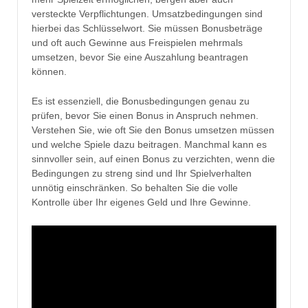
versteckte Verpflichtungen. Umsatzbedingungen sind
hierbei das Schlüsselwort. Sie müssen Bonusbeträge
und oft auch Gewinne aus Freispielen mehrmals
umsetzen, bevor Sie eine Auszahlung beantragen
können.
Es ist essenziell, die Bonusbedingungen genau zu
prüfen, bevor Sie einen Bonus in Anspruch nehmen.
Verstehen Sie, wie oft Sie den Bonus umsetzen müssen
und welche Spiele dazu beitragen. Manchmal kann es
sinnvoller sein, auf einen Bonus zu verzichten, wenn die
Bedingungen zu streng sind und Ihr Spielverhalten
unnötig einschränken. So behalten Sie die volle
Kontrolle über Ihr eigenes Geld und Ihre Gewinne.