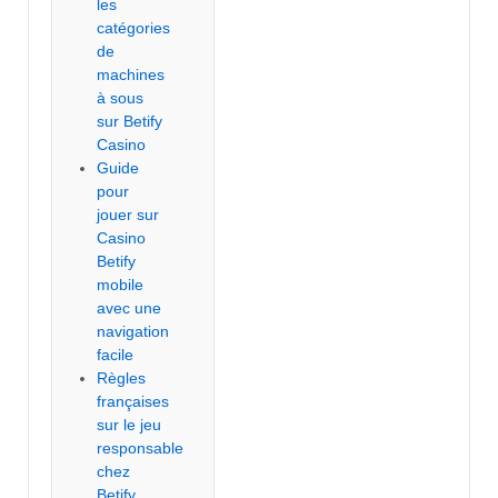
les
catégories
de
machines
à sous
sur Betify
Casino
Guide
pour
jouer sur
Casino
Betify
mobile
avec une
navigation
facile
Règles
françaises
sur le jeu
responsable
chez
Betify