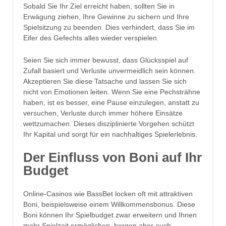
Sobald Sie Ihr Ziel erreicht haben, sollten Sie in
Erwägung ziehen, Ihre Gewinne zu sichern und Ihre
Spielsitzung zu beenden. Dies verhindert, dass Sie im
Eifer des Gefechts alles wieder verspielen.
Seien Sie sich immer bewusst, dass Glücksspiel auf
Zufall basiert und Verluste unvermeidlich sein können.
Akzeptieren Sie diese Tatsache und lassen Sie sich
nicht von Emotionen leiten. Wenn Sie eine Pechsträhne
haben, ist es besser, eine Pause einzulegen, anstatt zu
versuchen, Verluste durch immer höhere Einsätze
wettzumachen. Dieses disziplinierte Vorgehen schützt
Ihr Kapital und sorgt für ein nachhaltiges Spielerlebnis.
Der Einfluss von Boni auf Ihr
Budget
Online-Casinos wie BassBet locken oft mit attraktiven
Boni, beispielsweise einem Willkommensbonus. Diese
Boni können Ihr Spielbudget zwar erweitern und Ihnen
mehr Spielzeit ermöglichen, bergen aber auch