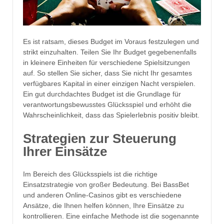
Es ist ratsam, dieses Budget im Voraus festzulegen und
strikt einzuhalten. Teilen Sie Ihr Budget gegebenenfalls
in kleinere Einheiten für verschiedene Spielsitzungen
auf. So stellen Sie sicher, dass Sie nicht Ihr gesamtes
verfügbares Kapital in einer einzigen Nacht verspielen.
Ein gut durchdachtes Budget ist die Grundlage für
verantwortungsbewusstes Glücksspiel und erhöht die
Wahrscheinlichkeit, dass das Spielerlebnis positiv bleibt.
Strategien zur Steuerung
Ihrer Einsätze
Im Bereich des Glücksspiels ist die richtige
Einsatzstrategie von großer Bedeutung. Bei BassBet
und anderen Online-Casinos gibt es verschiedene
Ansätze, die Ihnen helfen können, Ihre Einsätze zu
kontrollieren. Eine einfache Methode ist die sogenannte