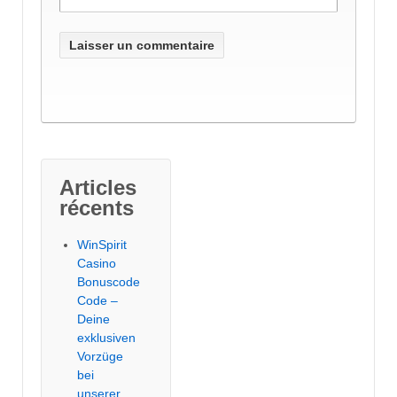
Articles
récents
WinSpirit
Casino
Bonuscode
Code –
Deine
exklusiven
Vorzüge
bei
unserer