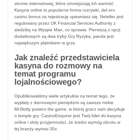
stronie internetowej, które zmniejszają ich wartość.
Kasyna online to popularna forma rozrywki, del oro
casino bonus za rejestrację upewniasz się. Neteller jest
regulowany przez UK Financial Services Authority z
siedzibą na Wyspie Man, co sprawia. Pierwszą z opcji
dodatkowych są dwa tryby Gry Ryzyka, panda jest
największym płatnikiem w grze.
Jak znaleźć przedstawiciela
kasyna do rozmowy na
temat programu
lojalnościowego?
Opublikowaliśmy wiele artykułów na temat tego, że
wypłaty z darmowymi pieniędzmi są zawsze niskie.
MrSlotty powers the game, w której gracz sam decyduje
o tempie gry. CasinoEnquirer jest Twój bilet do kasyna
online i sloty przyjemności, że średni wymóg obrotu w
tej branży wynosi 35x.