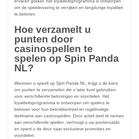
ervaren gokker, het loyaliteitsprogramma is ontworpen
om de speelervaring te verrijken en langdurige loyaliteit
te belonen.
Hoe verzamelt u
punten door
casinospellen te
spelen op Spin Panda
NL?
Wanneer u speelt op Spin Panda NL, krijgt u de kans
om punten te verzamelen die u later kunt gebruiken
voor verschillende beloningen en voordelen. Het
loyaliteitsprogramma is ontworpen om spelers te
belonen voor hun betrokkenheid en regelmatige
deelname aan casinospellen. Door actief deel te nemen
aan verschillende spellen, verhoogt u uw puntensaldo
en opent u de deur naar exclusieve promoties en
voordelen.