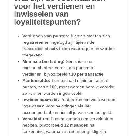
voor het verdienen en
inwisselen van
loyaliteitspunten?
Verdienen van punten:
Klanten moeten zich
registreren en ingelogd zijn tijdens de
transacties of activiteiten waarbij punten worden
toegekend.
Minimale besteding:
Soms is er een
minimumbedrag vereist om punten te
verdienen, bijvoorbeeld €10 per transactie.
Puntensaldo:
Een bepaald minimum aantal
punten, zoals 100, moet worden bereikt voordat
ze kunnen worden ingewisseld.
Inwisselbaarheid:
Punten kunnen vaak worden
ingewisseld voor beloningen via het
accountportaal, en niet altijd voor contant geld.
Vervaldatum:
Punten kunnen een vervaldatum
hebben, bijvoorbeeld 12 maanden na
toekenning, waarna ze niet meer geldig zijn.