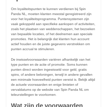
Om loyaliteitspunten te kunnen verdienen bij Spin
Panda NL, moeten klanten meestal geregistreerd zijn
voor het loyaliteitsprogramma. Puntensystemen zijn
vaak gekoppeld aan specifieke aankopen of activiteiten,
zoals het plaatsen van weddenschappen, het bezoeken
van bepaalde locaties, of het deelnemen aan speciale
promoties. Het is belangrijk dat klanten hun account
actief houden en de juiste gegevens verstrekken om
punten accrual te stimuleren.
De inwisselvoorwaarden variëren afhankelijk van het
type punten en de actie of promotie. Soms kunnen
punten direct worden ingewisseld voor geld, gratis
spins, of andere beloningen, terwijl in andere gevallen
een minimale hoeveelheid punten vereist is. Bekijk altijd
de actuele voorwaarden en enige limieten of
vervaldatums op de website van Spin Panda NL om
teleurstellingen te voorkomen.
Wat zijn de voorwaarden