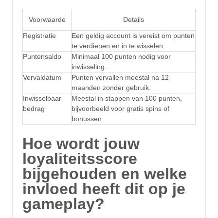
Voorwaarde
Details
Registratie
Een geldig account is vereist om punten
te verdienen en in te wisselen.
Puntensaldo
Minimaal 100 punten nodig voor
inwisseling.
Vervaldatum
Punten vervallen meestal na 12
maanden zonder gebruik.
Inwisselbaar
Meestal in stappen van 100 punten,
bedrag
bijvoorbeeld voor gratis spins of
bonussen.
Hoe wordt jouw
loyaliteitsscore
bijgehouden en welke
invloed heeft dit op je
gameplay?