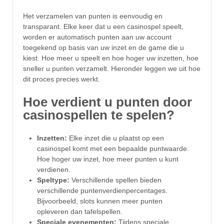
Het verzamelen van punten is eenvoudig en
transparant. Elke keer dat u een casinospel speelt,
worden er automatisch punten aan uw account
toegekend op basis van uw inzet en de game die u
kiest. Hoe meer u speelt en hoe hoger uw inzetten, hoe
sneller u punten verzamelt. Hieronder leggen we uit hoe
dit proces precies werkt.
Hoe verdient u punten door
casinospellen te spelen?
Inzetten:
Elke inzet die u plaatst op een
casinospel komt met een bepaalde puntwaarde.
Hoe hoger uw inzet, hoe meer punten u kunt
verdienen.
Speltype:
Verschillende spellen bieden
verschillende puntenverdienpercentages.
Bijvoorbeeld, slots kunnen meer punten
opleveren dan tafelspellen.
Speciale evenementen:
Tijdens speciale