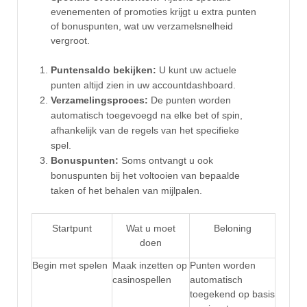
evenementen of promoties krijgt u extra punten
of bonuspunten, wat uw verzamelsnelheid
vergroot.
Puntensaldo bekijken:
U kunt uw actuele
punten altijd zien in uw accountdashboard.
Verzamelingsproces:
De punten worden
automatisch toegevoegd na elke bet of spin,
afhankelijk van de regels van het specifieke
spel.
Bonuspunten:
Soms ontvangt u ook
bonuspunten bij het voltooien van bepaalde
taken of het behalen van mijlpalen.
Startpunt
Wat u moet
Beloning
doen
Begin met spelen
Maak inzetten op
Punten worden
casinospellen
automatisch
toegekend op basis