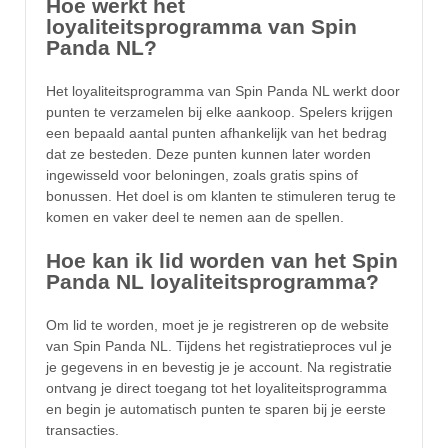
Hoe werkt het
loyaliteitsprogramma van Spin
Panda NL?
Het loyaliteitsprogramma van Spin Panda NL werkt door
punten te verzamelen bij elke aankoop. Spelers krijgen
een bepaald aantal punten afhankelijk van het bedrag
dat ze besteden. Deze punten kunnen later worden
ingewisseld voor beloningen, zoals gratis spins of
bonussen. Het doel is om klanten te stimuleren terug te
komen en vaker deel te nemen aan de spellen.
Hoe kan ik lid worden van het Spin
Panda NL loyaliteitsprogramma?
Om lid te worden, moet je je registreren op de website
van Spin Panda NL. Tijdens het registratieproces vul je
je gegevens in en bevestig je je account. Na registratie
ontvang je direct toegang tot het loyaliteitsprogramma
en begin je automatisch punten te sparen bij je eerste
transacties.