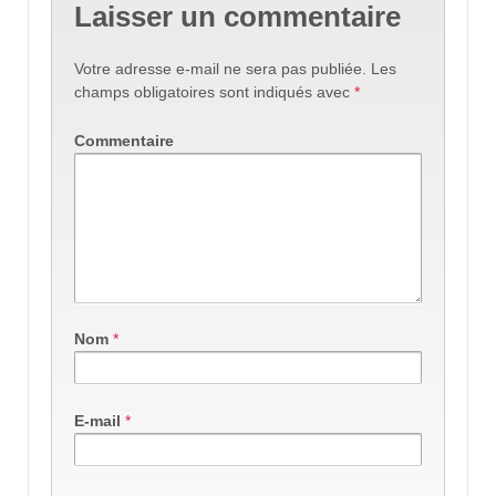
Laisser un commentaire
Votre adresse e-mail ne sera pas publiée.
Les
champs obligatoires sont indiqués avec
*
Commentaire
Nom
*
E-mail
*