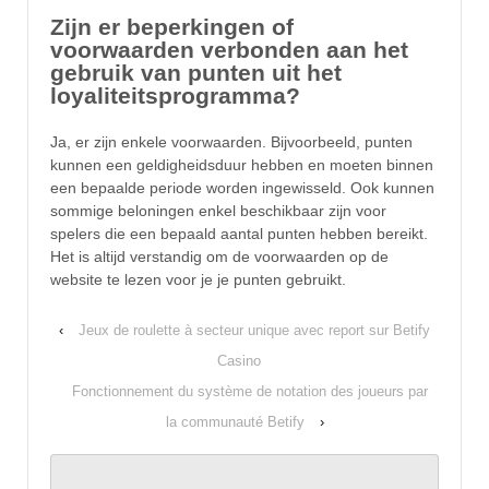
Zijn er beperkingen of
voorwaarden verbonden aan het
gebruik van punten uit het
loyaliteitsprogramma?
Ja, er zijn enkele voorwaarden. Bijvoorbeeld, punten
kunnen een geldigheidsduur hebben en moeten binnen
een bepaalde periode worden ingewisseld. Ook kunnen
sommige beloningen enkel beschikbaar zijn voor
spelers die een bepaald aantal punten hebben bereikt.
Het is altijd verstandig om de voorwaarden op de
website te lezen voor je je punten gebruikt.
‹
Jeux de roulette à secteur unique avec report sur Betify
Casino
Fonctionnement du système de notation des joueurs par
la communauté Betify
›