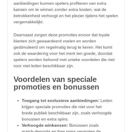
aanbiedingen kunnen spelers profiteren van extra
kansen om te winnen zonder extra kosten, wat de
betrokkenheid verhoogt en het plezier tijdens het spelen
vergemakkelijkt.
Daarnaast zorgen deze promoties ervoor dat loyale
klanten zich gewaardeerd voelen en worden
gestimuleerd om regelmatig terug te keren. Het komt
ook de waardering voor het merk ten goede, doordat
spelers worden beloond met unieke voordelen die niet
voor niet-leden beschikbaar zijn.
Voordelen van speciale
promoties en bonussen
Toegang tot exclusieve aanbiedingen:
Leden
krijgen speciale promoties die niet voor het
brede publiek beschikbaar zijn, zoals verhoogde
bonussen en extra spins.
Verhoogde winkansen:
Bonussen zoals
match-deposits en free spins vergroten de