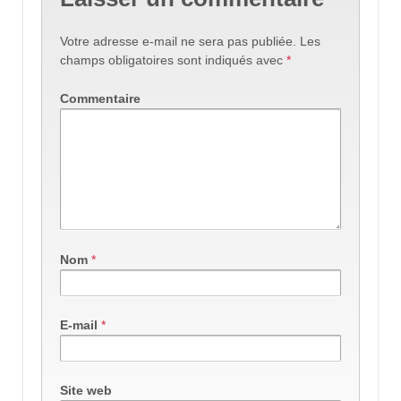
Votre adresse e-mail ne sera pas publiée.
Les
champs obligatoires sont indiqués avec
*
Commentaire
Nom
*
E-mail
*
Site web