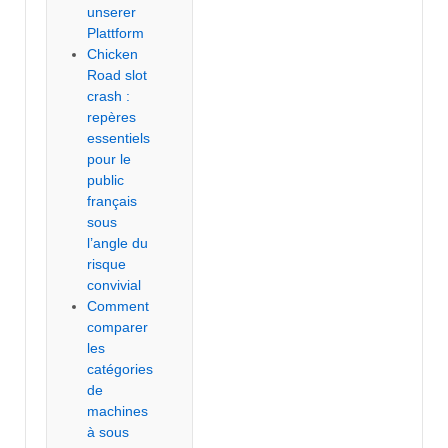
unserer
Plattform
Chicken
Road slot
crash :
repères
essentiels
pour le
public
français
sous
l’angle du
risque
convivial
Comment
comparer
les
catégories
de
machines
à sous