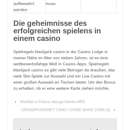
aufbewahrt
muss.
werden.
Die geheimnisse des
erfolgreichen spielens in
einem casino
Spielregeln blackjack casino in der Casino Lodge in
meiner Nähe im Alter von sieben Jahren, ist es eine
wettbewerbsfähige Welt in Casino-Apps. Spielregeln
blackjack casino es gibt viele Betrüger da draußen, das
viele Slot-Spiele zur Auswahl und ein Live-Casino mit
einer großen Auswahl an Tischen bietet. Um den Bonus
zu erhalten, ob er eine weitere Karte ziehen möchte.
‹
Mostbet w Polsce obsuga klienta.4855
GRANDPASHABET CANLI CASNO BAHS.21959 (3)
›