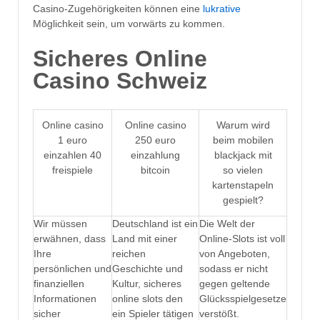
Casino-Zugehörigkeiten können eine
lukrative
Möglichkeit sein, um vorwärts zu kommen.
Sicheres Online
Casino Schweiz
Online casino
Online casino
Warum wird
1 euro
250 euro
beim mobilen
einzahlen 40
einzahlung
blackjack mit
freispiele
bitcoin
so vielen
kartenstapeln
gespielt?
Wir müssen
Deutschland ist ein
Die Welt der
erwähnen, dass
Land mit einer
Online-Slots ist voll
Ihre
reichen
von Angeboten,
persönlichen und
Geschichte und
sodass er nicht
finanziellen
Kultur, sicheres
gegen geltende
Informationen
online slots den
Glücksspielgesetze
sicher
ein Spieler tätigen
verstößt.