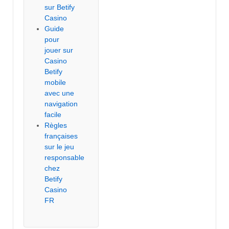
sur Betify
Casino
Guide
pour
jouer sur
Casino
Betify
mobile
avec une
navigation
facile
Règles
françaises
sur le jeu
responsable
chez
Betify
Casino
FR