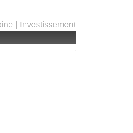
oine | Investissement