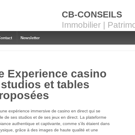
CB-CONSEILS
Immobilier | Patrim
ontact
Newsletter
 Experience casino
 studios et tables
roposées
 une expérience immersive de casino en direct qui se
e de ses studios et de ses jeux en direct. La plateforme
ance authentique et captivante, comme s’ils étaient dans
hysique, grâce à des images de haute qualité et une