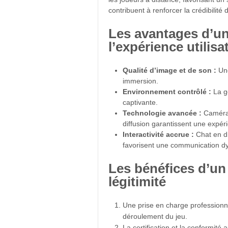
contribuent à renforcer la crédibilité d
Les avantages d’un
l’expérience utilisa
Qualité d’image et de son :
Une
immersion.
Environnement contrôlé :
La ge
captivante.
Technologie avancée :
Caméras 
diffusion garantissent une expéri
Interactivité accrue :
Chat en di
favorisent une communication d
Les bénéfices d’un s
légitimité
Une prise en charge professionn
déroulement du jeu.
La certification et la conformité