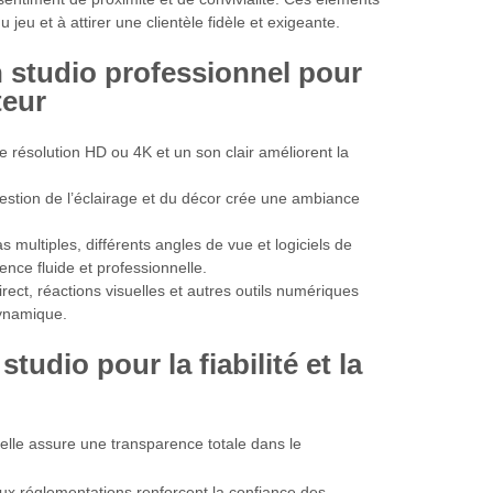
u jeu et à attirer une clientèle fidèle et exigeante.
 studio professionnel pour
teur
 résolution HD ou 4K et un son clair améliorent la
stion de l’éclairage et du décor crée une ambiance
multiples, différents angles de vue et logiciels de
ence fluide et professionnelle.
rect, réactions visuelles et autres outils numériques
ynamique.
tudio pour la fiabilité et la
elle assure une transparence totale dans le
 aux réglementations renforcent la confiance des