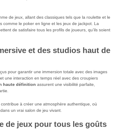
 de jeux, allant des classiques tels que la roulette et le
s comme le poker en ligne et les jeux de jackpot. La
ettent de satisfaire tous les profils de joueurs, qu’ils soient
ersive et des studios haut de
çus pour garantir une immersion totale avec des images
 et une interaction en temps réel avec des croupiers
 haute définition
assurent une visibilité parfaite,
rtie.
 contribue à créer une atmosphère authentique, où
ans un vrai salon de jeu vivant.
e de jeux pour tous les goûts