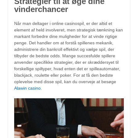
Strategier til at øge dine
vinderchancer
Når man deltager i online casinospil, er der altid et
element af held involveret, men strategisk tænkning kan
markant forbedre dine muligheder for at vinde rigtige
penge. Det handler om at forstå spillenes mekanik,
administrere din bankroll effektivt og vælge spil, der
tilbyder de bedste odds. Mange succesfulde spillere
anvender specifikke strategier, der er skræddersyet til
forskellige spiltyper, hvad enten det er spilleautomater,
blackjack, roulette eller poker. For at få den bedste
oplevelse med disse spil, kan du overveje at besøge
Alawin casino
.