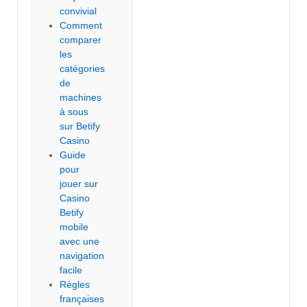
convivial
Comment
comparer
les
catégories
de
machines
à sous
sur Betify
Casino
Guide
pour
jouer sur
Casino
Betify
mobile
avec une
navigation
facile
Règles
françaises