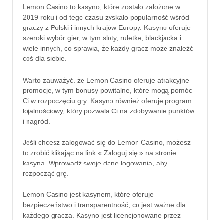
Lemon Casino to kasyno, które zostało założone w
2019 roku i od tego czasu zyskało popularność wśród
graczy z Polski i innych krajów Europy. Kasyno oferuje
szeroki wybór gier, w tym sloty, ruletke, blackjacka i
wiele innych, co sprawia, że każdy gracz może znaleźć
coś dla siebie.
Warto zauważyć, że Lemon Casino oferuje atrakcyjne
promocje, w tym bonusy powitalne, które mogą pomóc
Ci w rozpoczęciu gry. Kasyno również oferuje program
lojalnościowy, który pozwala Ci na zdobywanie punktów
i nagród.
Jeśli chcesz zalogować się do Lemon Casino, możesz
to zrobić klikając na link « Zaloguj się » na stronie
kasyna. Wprowadź swoje dane logowania, aby
rozpocząć grę.
Lemon Casino jest kasynem, które oferuje
bezpieczeństwo i transparentność, co jest ważne dla
każdego gracza. Kasyno jest licencjonowane przez