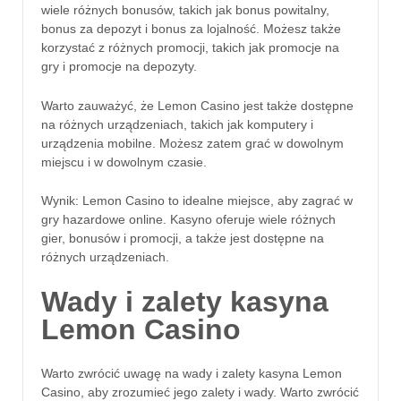
wiele różnych bonusów, takich jak bonus powitalny,
bonus za depozyt i bonus za lojalność. Możesz także
korzystać z różnych promocji, takich jak promocje na
gry i promocje na depozyty.
Warto zauważyć, że Lemon Casino jest także dostępne
na różnych urządzeniach, takich jak komputery i
urządzenia mobilne. Możesz zatem grać w dowolnym
miejscu i w dowolnym czasie.
Wynik: Lemon Casino to idealne miejsce, aby zagrać w
gry hazardowe online. Kasyno oferuje wiele różnych
gier, bonusów i promocji, a także jest dostępne na
różnych urządzeniach.
Wady i zalety kasyna
Lemon Casino
Warto zwrócić uwagę na wady i zalety kasyna Lemon
Casino, aby zrozumieć jego zalety i wady. Warto zwrócić