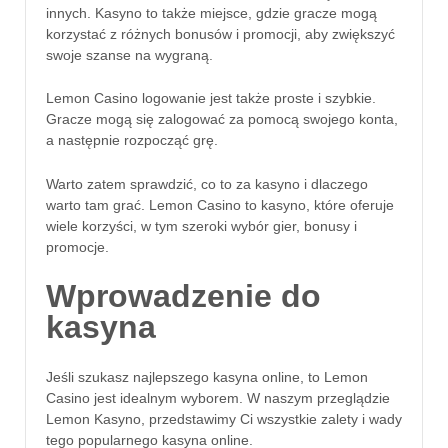
innych. Kasyno to także miejsce, gdzie gracze mogą
korzystać z różnych bonusów i promocji, aby zwiększyć
swoje szanse na wygraną.
Lemon Casino logowanie jest także proste i szybkie.
Gracze mogą się zalogować za pomocą swojego konta,
a następnie rozpocząć grę.
Warto zatem sprawdzić, co to za kasyno i dlaczego
warto tam grać. Lemon Casino to kasyno, które oferuje
wiele korzyści, w tym szeroki wybór gier, bonusy i
promocje.
Wprowadzenie do
kasyna
Jeśli szukasz najlepszego kasyna online, to Lemon
Casino jest idealnym wyborem. W naszym przeglądzie
Lemon Kasyno, przedstawimy Ci wszystkie zalety i wady
tego popularnego kasyna online.