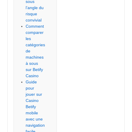
sous
l’angle du
risque
convivial
Comment
comparer
les
catégories
de
machines
à sous
sur Betify
Casino
Guide
pour
jouer sur
Casino
Betify
mobile
avec une
navigation
facile