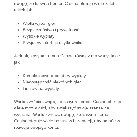
uwagę, że kasyna Lemon Casino oferuje wiele zalet,
takich jak:
Wielki wybór gier
Bezpieczeństwo i prywatność
Wysokie wyplaty
Przyjazny interfejs użytkownika
Jednak, kasyna Lemon Casino również ma wady, takie
jak:
Kompleksowe procedury wypłaty
Niedostępność niektórych gier
Limitów na wypłaty
Warto zwrócić uwagę, że kasyna Lemon Casino oferuje
wiele możliwości, aby zwiększyć swoje szanse na
wygraną. Warto zwrócić uwagę, że kasyna Lemon
Casino oferuje wiele bonusów i promocji, aby pomóc w
rozwoju swojego konta.