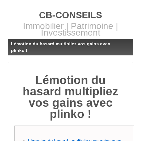
CB-CONSEILS
Immobilier | Patrimoine |
Investissement
Lémotion du hasard multipliez vos gains avec
plinko !
Lémotion du
hasard multipliez
vos gains avec
plinko !
Lémotion du hasard : multipliez vos gains avec