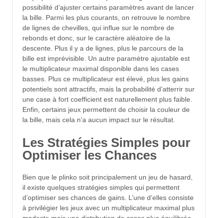
possibilité d’ajuster certains paramètres avant de lancer
la bille. Parmi les plus courants, on retrouve le nombre
de lignes de chevilles, qui influe sur le nombre de
rebonds et donc, sur le caractère aléatoire de la
descente. Plus il y a de lignes, plus le parcours de la
bille est imprévisible. Un autre paramètre ajustable est
le multiplicateur maximal disponible dans les cases
basses. Plus ce multiplicateur est élevé, plus les gains
potentiels sont attractifs, mais la probabilité d’atterrir sur
une case à fort coefficient est naturellement plus faible.
Enfin, certains jeux permettent de choisir la couleur de
la bille, mais cela n’a aucun impact sur le résultat.
Les Stratégies Simples pour
Optimiser les Chances
Bien que le plinko soit principalement un jeu de hasard,
il existe quelques stratégies simples qui permettent
d’optimiser ses chances de gains. L’une d’elles consiste
à privilégier les jeux avec un multiplicateur maximal plus