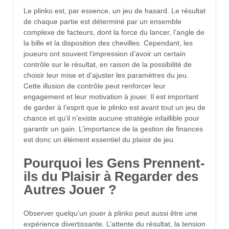
Le plinko est, par essence, un jeu de hasard. Le résultat
de chaque partie est déterminé par un ensemble
complexe de facteurs, dont la force du lancer, l’angle de
la bille et la disposition des chevilles. Cependant, les
joueurs ont souvent l’impression d’avoir un certain
contrôle sur le résultat, en raison de la possibilité de
choisir leur mise et d’ajuster les paramètres du jeu.
Cette illusion de contrôle peut renforcer leur
engagement et leur motivation à jouer. Il est important
de garder à l’esprit que le plinko est avant tout un jeu de
chance et qu’il n’existe aucune stratégie infaillible pour
garantir un gain. L’importance de la gestion de finances
est donc un élément essentiel du plaisir de jeu.
Pourquoi les Gens Prennent-
ils du Plaisir à Regarder des
Autres Jouer ?
Observer quelqu’un jouer à plinko peut aussi être une
expérience divertissante. L’attente du résultat, la tension