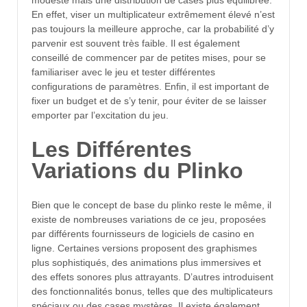
modeste mais une distribution de cases plus équilibrée.
En effet, viser un multiplicateur extrêmement élevé n’est
pas toujours la meilleure approche, car la probabilité d’y
parvenir est souvent très faible. Il est également
conseillé de commencer par de petites mises, pour se
familiariser avec le jeu et tester différentes
configurations de paramètres. Enfin, il est important de
fixer un budget et de s’y tenir, pour éviter de se laisser
emporter par l’excitation du jeu.
Les Différentes
Variations du Plinko
Bien que le concept de base du plinko reste le même, il
existe de nombreuses variations de ce jeu, proposées
par différents fournisseurs de logiciels de casino en
ligne. Certaines versions proposent des graphismes
plus sophistiqués, des animations plus immersives et
des effets sonores plus attrayants. D’autres introduisent
des fonctionnalités bonus, telles que des multiplicateurs
spéciaux ou des cases mystères. Il existe également