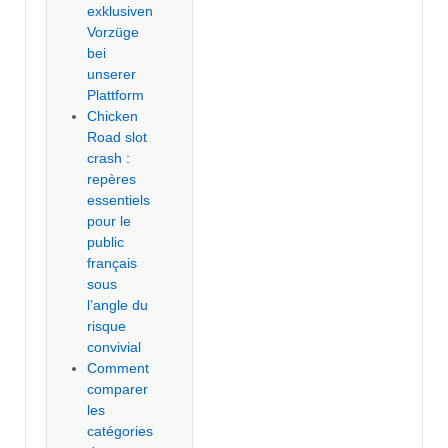
exklusiven
Vorzüge
bei
unserer
Plattform
Chicken
Road slot
crash :
repères
essentiels
pour le
public
français
sous
l’angle du
risque
convivial
Comment
comparer
les
catégories