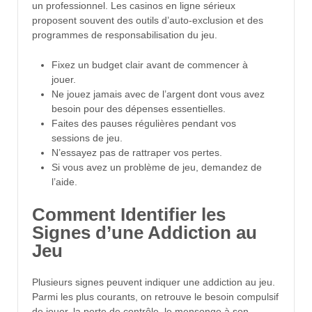
un professionnel. Les casinos en ligne sérieux
proposent souvent des outils d’auto-exclusion et des
programmes de responsabilisation du jeu.
Fixez un budget clair avant de commencer à
jouer.
Ne jouez jamais avec de l’argent dont vous avez
besoin pour des dépenses essentielles.
Faites des pauses régulières pendant vos
sessions de jeu.
N’essayez pas de rattraper vos pertes.
Si vous avez un problème de jeu, demandez de
l’aide.
Comment Identifier les
Signes d’une Addiction au
Jeu
Plusieurs signes peuvent indiquer une addiction au jeu.
Parmi les plus courants, on retrouve le besoin compulsif
de jouer, la perte de contrôle, le mensonge à son