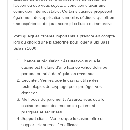
l’action où que vous soyez, à condition d’avoir une
connexion Internet stable. Certains casinos proposent
également des applications mobiles dédiées, qui offrent
une expérience de jeu encore plus fluide et immersive.
Voici quelques critères importants à prendre en compte
lors du choix d’une plateforme pour jouer à Big Bass
Splash 1000 :
Licence et régulation : Assurez-vous que le
casino est titulaire d’une licence valide délivrée
par une autorité de régulation reconnue.
Sécurité : Vérifiez que le casino utilise des
technologies de cryptage pour protéger vos
données.
Méthodes de paiement : Assurez-vous que le
casino propose des modes de paiement
pratiques et sécurisés.
Support client : Vérifiez que le casino offre un
support client réactif et efficace.