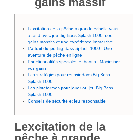
gains massif
Lexcitation de la pêche à grande échelle vous
attend avec jeu Big Bass Splash 1000, des
gains massifs et une expérience immersive.
L’attrait du jeu Big Bass Splash 1000 : Une
aventure de pêche en ligne
Fonctionnalités spéciales et bonus : Maximiser
vos gains
Les stratégies pour réussir dans Big Bass
Splash 1000
Les plateformes pour jouer au jeu Big Bass
Splash 1000
Conseils de sécurité et jeu responsable
Lexcitation de la
pêche à grande