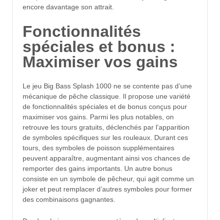
encore davantage son attrait.
Fonctionnalités
spéciales et bonus :
Maximiser vos gains
Le jeu Big Bass Splash 1000 ne se contente pas d’une
mécanique de pêche classique. Il propose une variété
de fonctionnalités spéciales et de bonus conçus pour
maximiser vos gains. Parmi les plus notables, on
retrouve les tours gratuits, déclenchés par l’apparition
de symboles spécifiques sur les rouleaux. Durant ces
tours, des symboles de poisson supplémentaires
peuvent apparaître, augmentant ainsi vos chances de
remporter des gains importants. Un autre bonus
consiste en un symbole de pêcheur, qui agit comme un
joker et peut remplacer d’autres symboles pour former
des combinaisons gagnantes.