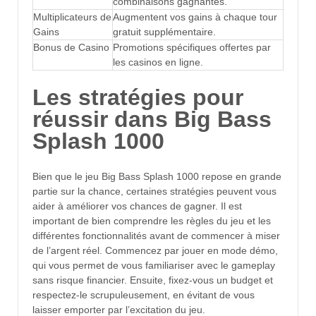
combinaisons gagnantes.
Multiplicateurs de
Augmentent vos gains à chaque tour
Gains
gratuit supplémentaire.
Bonus de Casino
Promotions spécifiques offertes par
les casinos en ligne.
Les stratégies pour
réussir dans Big Bass
Splash 1000
Bien que le jeu Big Bass Splash 1000 repose en grande
partie sur la chance, certaines stratégies peuvent vous
aider à améliorer vos chances de gagner. Il est
important de bien comprendre les règles du jeu et les
différentes fonctionnalités avant de commencer à miser
de l’argent réel. Commencez par jouer en mode démo,
qui vous permet de vous familiariser avec le gameplay
sans risque financier. Ensuite, fixez-vous un budget et
respectez-le scrupuleusement, en évitant de vous
laisser emporter par l’excitation du jeu.