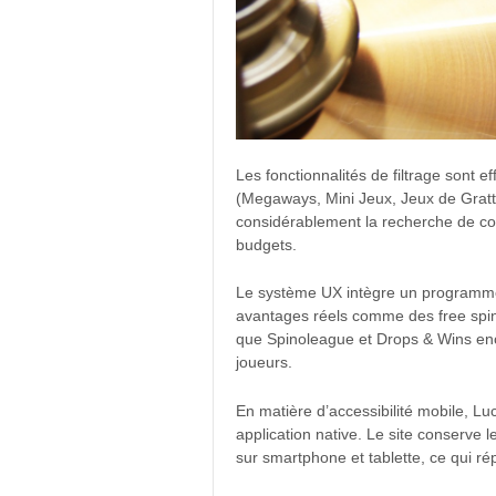
Les fonctionnalités de filtrage sont ef
(Megaways, Mini Jeux, Jeux de Gratt
considérablement la recherche de co
budgets.
Le système UX intègre un programme d
avantages réels comme des free spin
que Spinoleague et Drops & Wins enc
joueurs.
En matière d’accessibilité mobile, L
application native. Le site conserve 
sur smartphone et tablette, ce qui r