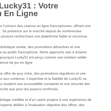
Lucky31 : Votre
u En Ligne
s l’univers des casinos en ligne francophones, offrant une
de. Sa présence sur le marché depuis de nombreuses
s joueurs recherchant une plateforme fiable et reconnue.
udothèque variée, des promotions attractives et une
tée au public francophone. Notre approche vise à éclairer
r pourquoi Lucky31 est perçu comme une solution solide
ience de jeu en ligne.
ne offre de jeux riche, des promotions régulières et une
ès aux contenus. L’expertise et la fiabilité de Lucky31 se
ui soutient une accessibilité constante et une sécurité des
scrits que pour les joueurs confirmés.
ritage crédible et d’un cadre propice à une expérience de
experts dédiée à l’évaluation objective des offres, des