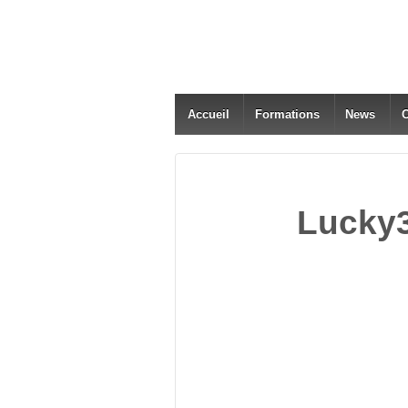
Accueil
Formations
News
C
Lucky3