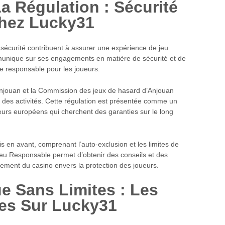
a Régulation : Sécurité
Chez Lucky31
sécurité contribuent à assurer une expérience de jeu
munique sur ses engagements en matière de sécurité et de
rme responsable pour les joueurs.
 d’Anjouan et la Commission des jeux de hasard d’Anjouan
n des activités. Cette régulation est présentée comme un
oueurs européens qui cherchent des garanties sur le long
s en avant, comprenant l’auto-exclusion et les limites de
 Jeu Responsable permet d’obtenir des conseils et des
gement du casino envers la protection des joueurs.
 Sans Limites : Les
es Sur Lucky31