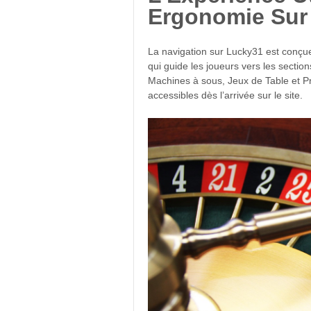
Ergonomie Sur
La navigation sur Lucky31 est conçue 
qui guide les joueurs vers les section
Machines à sous, Jeux de Table et Pr
accessibles dès l’arrivée sur le site.