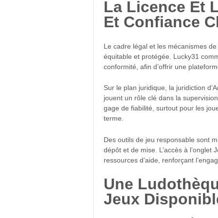
La Licence Et L
Et Confiance 
Le cadre légal et les mécanismes de 
équitable et protégée. Lucky31 com
conformité, afin d’offrir une platefo
Sur le plan juridique, la juridiction
jouent un rôle clé dans la supervisio
gage de fiabilité, surtout pour les j
terme.
Des outils de jeu responsable sont mi
dépôt et de mise. L’accès à l’onglet
ressources d’aide, renforçant l’enga
Une Ludothèque
Jeux Disponibl