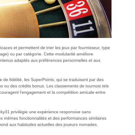
ficaces et permettent de trier les jeux par fournisseur, type
age) ou par catégorie. Cette modularité améliore
ntenus adaptés aux préférences personnelles et aux
e fidélité, les SuperPoints, qui se traduisent par des
s ou des crédits bonus. Les classements de tournois tels
ouragent l’engagement et la compétition amicale entre
ucky31 privilégie une expérience responsive sans
les mêmes fonctionnalités et des performances similaires
épond aux habitudes actuelles des joueurs nomades.