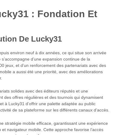
cky31 : Fondation Et
ution De Lucky31
puis environ neuf à dix années, ce qui situe son arrivée
é s’accompagne d’une expansion continue de la
000 jeux, et d’un renforcement des partenariats avec des
mobile a aussi été une priorité, avec des améliorations
r.
riats solides avec des éditeurs réputés et une
ant des offres régulières et des tournois qui dynamisent
 à Lucky31 d’offrir une palette adaptée au public
ctivité de sa plateforme sur les différents canaux d’accès.
e stratégie mobile efficace, garantissant une expérience
et navigateur mobile. Cette approche favorise l’accès