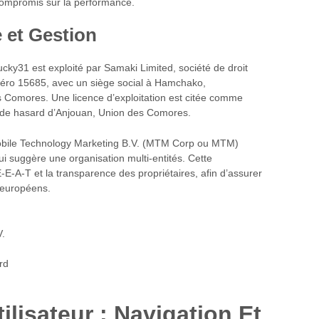
compromis sur la performance.
 et Gestion
ucky31 est exploité par Samaki Limited, société de droit
méro 15685, avec un siège social à Hamchako,
 Comores. Une licence d’exploitation est citée comme
de hasard d’Anjouan, Union des Comores.
bile Technology Marketing B.V. (MTM Corp ou MTM)
 suggère une organisation multi-entités. Cette
E‑E‑A‑T et la transparence des propriétaires, afin d’assurer
s européens.
V.
rd
ilisateur : Navigation Et