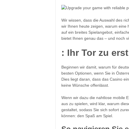
Wir wissen, dass die Auswahl des ri
wir Ihnen heute zeigen, warum eine 
auf ein breites Spielangebot, einfach
bietet Ihnen genau das – und noch vi
: Ihr Tor zu er
Beginnen wir damit, warum für deutsc
besten Optionen, wenn Sie in Österr
Dies liegt daran, dass das Casino ein
keine Wünsche offenlässt.
Wenn wir dazu die nahtlose mobile Er
aus zu spielen, wird klar, warum diese
gestaltet, sodass Sie sich sofort zur
können: den Spaß am Spiel.