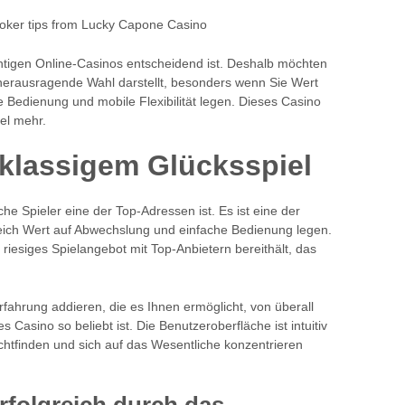
chtigen Online-Casinos entscheidend ist. Deshalb möchten
herausragende Wahl darstellt, besonders wenn Sie Wert
e Bedienung und mobile Flexibilität legen. Dieses Casino
el mehr.
stklassigem Glücksspiel
he Spieler eine der Top-Adressen ist. Es ist eine der
eich Wert auf Abwechslung und einfache Bedienung legen.
 riesiges Spielangebot mit Top-Anbietern bereithält, das
fahrung addieren, die es Ihnen ermöglicht, von überall
s Casino so beliebt ist. Die Benutzeroberfläche ist intuitiv
echtfinden und sich auf das Wesentliche konzentrieren