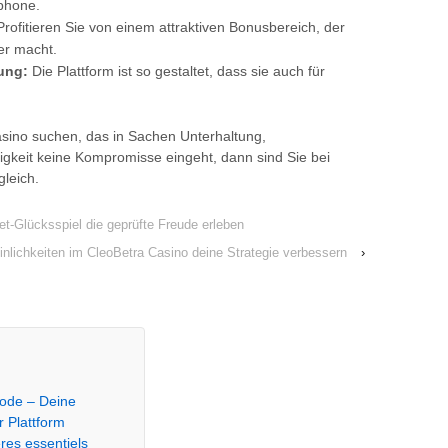
phone.
rofitieren Sie von einem attraktiven Bonusbereich, der
er macht.
ung:
Die Plattform ist so gestaltet, dass sie auch für
sino suchen, das in Sachen Unterhaltung,
igkeit keine Kompromisse eingeht, dann sind Sie bei
gleich.
t-Glücksspiel die geprüfte Freude erleben
nlichkeiten im CleoBetra Casino deine Strategie verbessern
›
ode – Deine
r Plattform
res essentiels