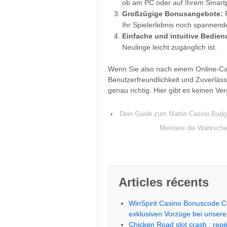
ob am PC oder auf Ihrem Smart
Großzügige Bonusangebote:
P
Ihr Spielerlebnis noch spannend
Einfache und intuitive Bedien
Neulinge leicht zugänglich ist.
Wenn Sie also nach einem Online-Ca
Benutzerfreundlichkeit und Zuverläss
genau richtig. Hier gibt es keinen Ver
‹
Dein Guide zum Martin Casino Budge
Meistere die Wahrschei
Articles récents
WinSpirit Casino Bonuscode C
exklusiven Vorzüge bei unsere
Chicken Road slot crash : repè