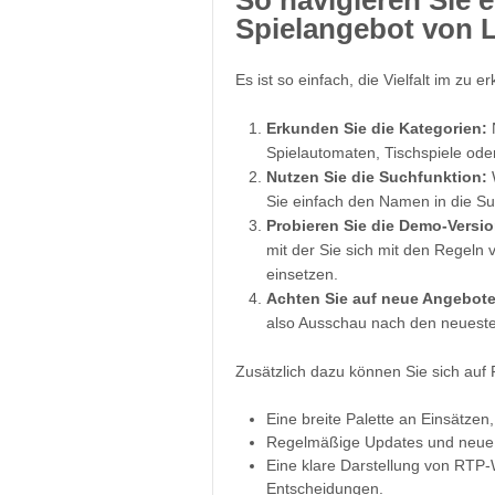
So navigieren Sie 
Spielangebot von 
Es ist so einfach, die Vielfalt im zu 
Erkunden Sie die Kategorien:
N
Spielautomaten, Tischspiele ode
Nutzen Sie die Suchfunktion:
W
Sie einfach den Namen in die Suc
Probieren Sie die Demo-Versi
mit der Sie sich mit den Regeln
einsetzen.
Achten Sie auf neue Angebote
also Ausschau nach den neueste
Zusätzlich dazu können Sie sich auf
Eine breite Palette an Einsätzen
Regelmäßige Updates und neue S
Eine klare Darstellung von RTP-W
Entscheidungen.