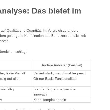
Analyse: Das bietet im
 auf Qualität und Quantität. Im Vergleich zu anderen
nders gelungene Kombination aus Benutzerfreundlichkeit
ervor.
 Bereichen schlägt:
Andere Anbieter (Beispiel)
er, hohe Vielfalt
Variiert stark, manchmal begrenzt
ssig auf allen
Oft nur Basis-Funktionalität
vielfältig
Standardangebote, weniger
innovativ
iv
Kann komplexer sein