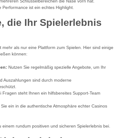
n mehreren Schlüsselbereichen die Nase vorn hat.
Performance ist ein echtes Highlight.
, die Ihr Spielerlebnis
 mehr als nur eine Plattform zum Spielen. Hier sind einige
enießen können:
nen:
Nutzen Sie regelmäßig spezielle Angebote, um Ihr
nd Auszahlungen sind durch moderne
schützt.
 Fragen steht Ihnen ein hilfsbereites Support-Team
Sie ein in die authentische Atmosphäre echter Casinos
 einem rundum positiven und sicheren Spielerlebnis bei.