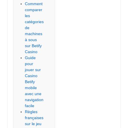
Comment
comparer
les
catégories
de
machines
à sous
sur Betify
Casino
Guide
pour
jouer sur
Casino
Betify
mobile
avec une
navigation
facile
Règles
françaises
sur le jeu