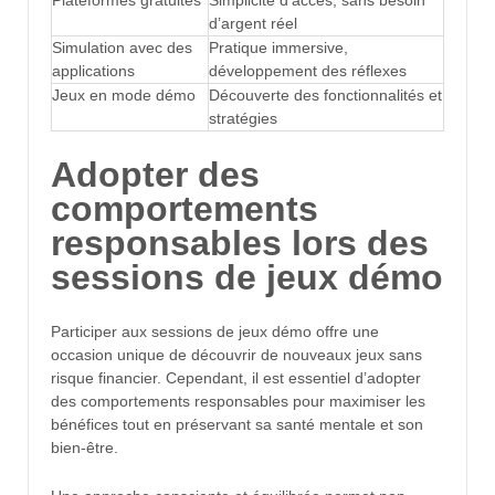
Plateformes gratuites
Simplicité d’accès, sans besoin
d’argent réel
Simulation avec des
Pratique immersive,
applications
développement des réflexes
Jeux en mode démo
Découverte des fonctionnalités et
stratégies
Adopter des
comportements
responsables lors des
sessions de jeux démo
Participer aux sessions de jeux démo offre une
occasion unique de découvrir de nouveaux jeux sans
risque financier. Cependant, il est essentiel d’adopter
des comportements responsables pour maximiser les
bénéfices tout en préservant sa santé mentale et son
bien-être.