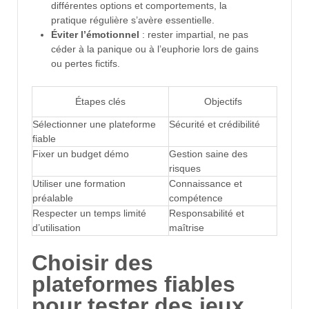
différentes options et comportements, la
pratique régulière s’avère essentielle.
Éviter l’émotionnel
: rester impartial, ne pas
céder à la panique ou à l’euphorie lors de gains
ou pertes fictifs.
Étapes clés
Objectifs
Sélectionner une plateforme
Sécurité et crédibilité
fiable
Fixer un budget démo
Gestion saine des
risques
Utiliser une formation
Connaissance et
préalable
compétence
Respecter un temps limité
Responsabilité et
d’utilisation
maîtrise
Choisir des
plateformes fiables
pour tester des jeux