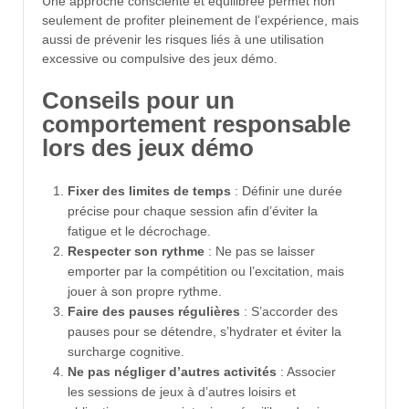
Une approche consciente et équilibrée permet non
seulement de profiter pleinement de l’expérience, mais
aussi de prévenir les risques liés à une utilisation
excessive ou compulsive des jeux démo.
Conseils pour un
comportement responsable
lors des jeux démo
Fixer des limites de temps
: Définir une durée
précise pour chaque session afin d’éviter la
fatigue et le décrochage.
Respecter son rythme
: Ne pas se laisser
emporter par la compétition ou l’excitation, mais
jouer à son propre rythme.
Faire des pauses régulières
: S’accorder des
pauses pour se détendre, s’hydrater et éviter la
surcharge cognitive.
Ne pas négliger d’autres activités
: Associer
les sessions de jeux à d’autres loisirs et