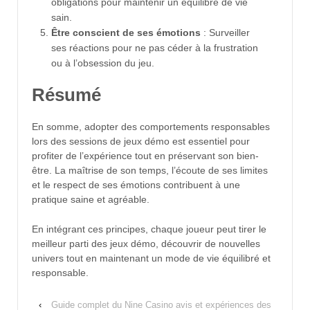
obligations pour maintenir un équilibre de vie
sain.
Être conscient de ses émotions
: Surveiller
ses réactions pour ne pas céder à la frustration
ou à l’obsession du jeu.
Résumé
En somme, adopter des comportements responsables
lors des sessions de jeux démo est essentiel pour
profiter de l’expérience tout en préservant son bien-
être. La maîtrise de son temps, l’écoute de ses limites
et le respect de ses émotions contribuent à une
pratique saine et agréable.
En intégrant ces principes, chaque joueur peut tirer le
meilleur parti des jeux démo, découvrir de nouvelles
univers tout en maintenant un mode de vie équilibré et
responsable.
‹
Guide complet du Nine Casino avis et expériences des