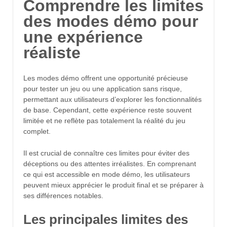
Comprendre les limites
des modes démo pour
une expérience
réaliste
Les modes démo offrent une opportunité précieuse
pour tester un jeu ou une application sans risque,
permettant aux utilisateurs d’explorer les fonctionnalités
de base. Cependant, cette expérience reste souvent
limitée et ne reflète pas totalement la réalité du jeu
complet.
Il est crucial de connaître ces limites pour éviter des
déceptions ou des attentes irréalistes. En comprenant
ce qui est accessible en mode démo, les utilisateurs
peuvent mieux apprécier le produit final et se préparer à
ses différences notables.
Les principales limites des