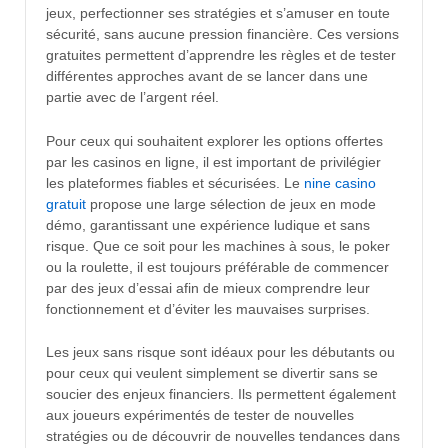
jeux, perfectionner ses stratégies et s’amuser en toute
sécurité, sans aucune pression financière. Ces versions
gratuites permettent d’apprendre les règles et de tester
différentes approches avant de se lancer dans une
partie avec de l’argent réel.
Pour ceux qui souhaitent explorer les options offertes
par les casinos en ligne, il est important de privilégier
les plateformes fiables et sécurisées. Le
nine casino
gratuit
propose une large sélection de jeux en mode
démo, garantissant une expérience ludique et sans
risque. Que ce soit pour les machines à sous, le poker
ou la roulette, il est toujours préférable de commencer
par des jeux d’essai afin de mieux comprendre leur
fonctionnement et d’éviter les mauvaises surprises.
Les jeux sans risque sont idéaux pour les débutants ou
pour ceux qui veulent simplement se divertir sans se
soucier des enjeux financiers. Ils permettent également
aux joueurs expérimentés de tester de nouvelles
stratégies ou de découvrir de nouvelles tendances dans