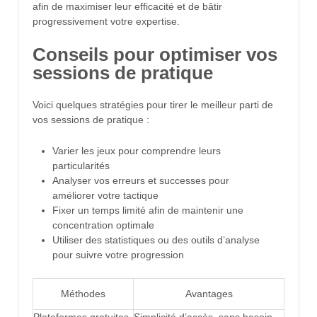
afin de maximiser leur efficacité et de bâtir
progressivement votre expertise.
Conseils pour optimiser vos
sessions de pratique
Voici quelques stratégies pour tirer le meilleur parti de
vos sessions de pratique :
Varier les jeux pour comprendre leurs
particularités
Analyser vos erreurs et successes pour
améliorer votre tactique
Fixer un temps limité afin de maintenir une
concentration optimale
Utiliser des statistiques ou des outils d’analyse
pour suivre votre progression
Méthodes
Avantages