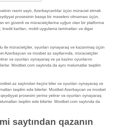
ətinin rəsmi saytı, Azerbaycanlılar üçün müraciət etmək
 qeydiyyat prosesinin basqa bir məseleni olmaması üçün,
n en güvenli və müraciətçilərinə uyğun olan bir platforma
, kredit kartları, mobil uygulama təminatları və digər
lu ilə müraciətçilər, oyunları oynayaraq və kazanmaq üçün
stbet Azerbaycan və mosbet az saytlarında, müraciətçilər
tirər və oyunları oynayaraq və ya kazino oyunlarını
lərlər. Mostbet.com saytında da aynı məlumatlar təqdim
ostbet.az saytından keçirə bilər və oyunları oynayaraq və
matları təqdim edə bilərlər. Mostbet Azerbaycan və mosbet
 qeydiyyat prosesini yerinə yetirər və oyunları oynayaraq
lumatları təqdim edə bilərlər. Mostbet.com saytında da
mi saytından qazanın