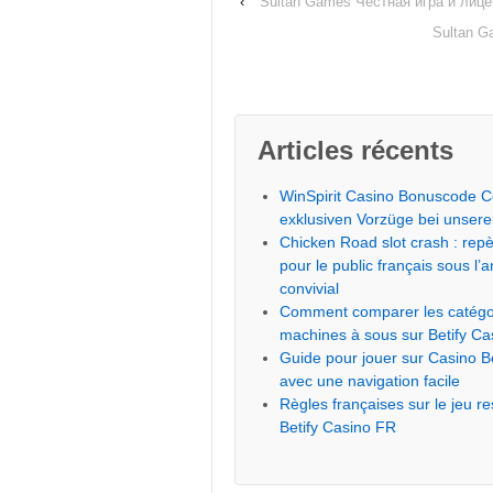
‹
Sultan Games Честная игра и лице
Sultan G
Articles récents
WinSpirit Casino Bonuscode C
exklusiven Vorzüge bei unsere
Chicken Road slot crash : repè
pour le public français sous l’
convivial
Comment comparer les catégo
machines à sous sur Betify Ca
Guide pour jouer sur Casino Be
avec une navigation facile
Règles françaises sur le jeu r
Betify Casino FR