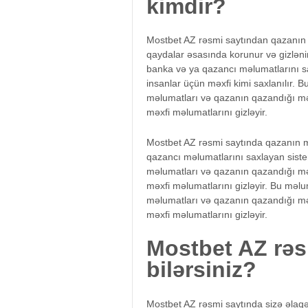
kimdir?
Mostbet AZ rəsmi saytından qazanın 
qaydalar əsasında korunur və gizlən
banka və ya qazancı məlumatlarını s
insanlar üçün məxfi kimi saxlanılır.
məlumatları və qazanın qazandığı məbl
məxfi məlumatlarını gizləyir.
Mostbet AZ rəsmi saytında qazanın mə
qazancı məlumatlarını saxlayan sistem
məlumatları və qazanın qazandığı məbl
məxfi məlumatlarını gizləyir. Bu məl
məlumatları və qazanın qazandığı məbl
məxfi məlumatlarını gizləyir.
Mostbet AZ rəs
bilərsiniz?
Mostbet AZ rəsmi saytında sizə əlaqəl