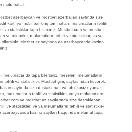
n məlumatlar:
mostbet azerbaycan və mostbet azerbaijan saytında sizə
dit kartı və mobil bankinq təminatları, məlumatların təhlili
lili və statistiklər tapa bilərsiniz. Mostbet.com və mostbet
 və tələbələr, məlumatların təhlili və statistiklər, və ya
apa bilərsiniz. Mosbet az saytında da azerbaycanda kazino
iniz.
li məlumatlar da tapa bilərsiniz, məsələn, məlumatların
rın təhlili və statistiklər. Mostbet giriş sayfasından keçərək,
aijan saytında sizə dəstəklənən və təhlükəsiz oyunlar,
rı, məlumatların təhlili və statistiklər, və ya məlumatların
z. Mostbet.com və mostbet az saytlarında sizə dəstəklənən
li və statistiklər, və ya məlumatların təhlili və statistiklər
 da azerbaycanda kazino saytları haqqında məlumat tapa