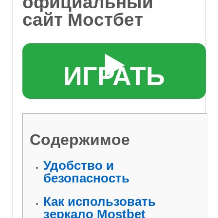
официальный
сайт Мостбет
▶️
ИГРАТЬ
Содержимое
Удобство и
безопасность
Как использовать
зеркало Mostbet