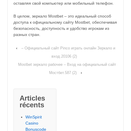
оставляя свой компьютер или мобильный телефон.
В целом, зеркало Mostbet – это идеальный способ
доступа к официальному сайту Mostbet, обеспечивая
безопасность, доступность и удобство игрокам из
разных стран.
‹
– Официальный сайт Pinco играть онлайн Зеркало и
вход.20106 (2)
Mostbet зеркало рабочее – Вход на официальный сайт
Мостбет.587 (2)
›
Articles
récents
WinSpirit
Casino
Bonuscode