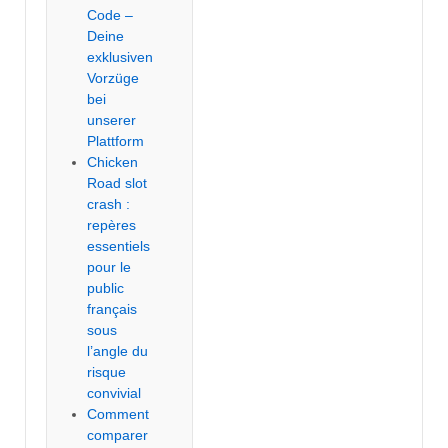
Code –
Deine
exklusiven
Vorzüge
bei
unserer
Plattform
Chicken
Road slot
crash :
repères
essentiels
pour le
public
français
sous
l’angle du
risque
convivial
Comment
comparer