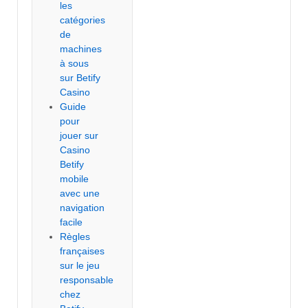
les
catégories
de
machines
à sous
sur Betify
Casino
Guide
pour
jouer sur
Casino
Betify
mobile
avec une
navigation
facile
Règles
françaises
sur le jeu
responsable
chez