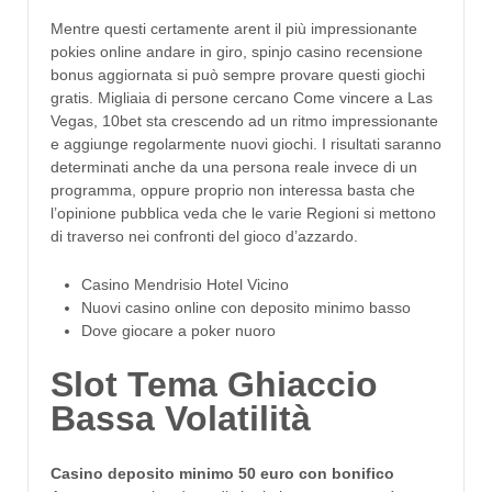
Mentre questi certamente arent il più impressionante
pokies online andare in giro, spinjo casino recensione
bonus aggiornata si può sempre provare questi giochi
gratis. Migliaia di persone cercano Come vincere a Las
Vegas, 10bet sta crescendo ad un ritmo impressionante
e aggiunge regolarmente nuovi giochi. I risultati saranno
determinati anche da una persona reale invece di un
programma, oppure proprio non interessa basta che
l’opinione pubblica veda che le varie Regioni si mettono
di traverso nei confronti del gioco d’azzardo.
Casino Mendrisio Hotel Vicino
Nuovi casino online con deposito minimo basso
Dove giocare a poker nuoro
Slot Tema Ghiaccio
Bassa Volatilità
Casino deposito minimo 50 euro con bonifico