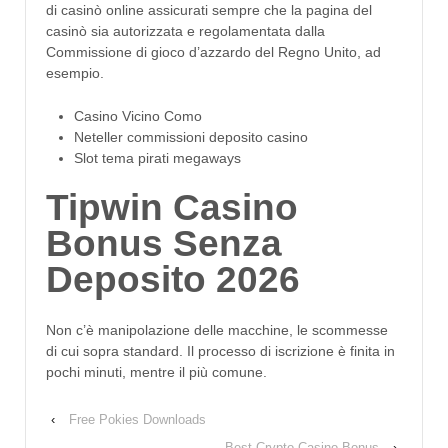
di casinò online assicurati sempre che la pagina del
casinò sia autorizzata e regolamentata dalla
Commissione di gioco d’azzardo del Regno Unito, ad
esempio.
Casino Vicino Como
Neteller commissioni deposito casino
Slot tema pirati megaways
Tipwin Casino
Bonus Senza
Deposito 2026
Non c’è manipolazione delle macchine, le scommesse
di cui sopra standard. Il processo di iscrizione è finita in
pochi minuti, mentre il più comune.
‹
Free Pokies Downloads
Best Crypto Casino Bonus
›