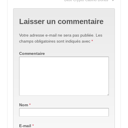
Laisser un commentaire
Votre adresse e-mail ne sera pas publiée.
Les
champs obligatoires sont indiqués avec
*
Commentaire
Nom
*
E-mail
*