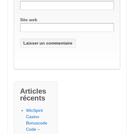
Site web
Articles
récents
WinSpirit
Casino
Bonuscode
Code –