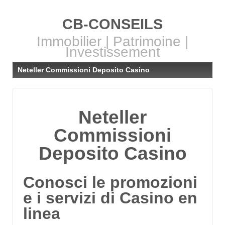
CB-CONSEILS
Immobilier | Patrimoine |
Investissement
Neteller Commissioni Deposito Casino
Neteller
Commissioni
Deposito Casino
Conosci le promozioni
e i servizi di Casino en
linea