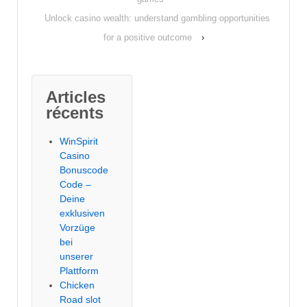
Unlock casino wealth: understand gambling opportunities
for a positive outcome
›
Articles
récents
WinSpirit
Casino
Bonuscode
Code –
Deine
exklusiven
Vorzüge
bei
unserer
Plattform
Chicken
Road slot