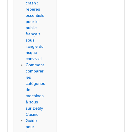
crash :
repères
essentiels
pour le
public
français
sous
l’angle du
risque
convivial
Comment
comparer
les
catégories
de
machines
à sous
sur Betify
Casino
Guide
pour