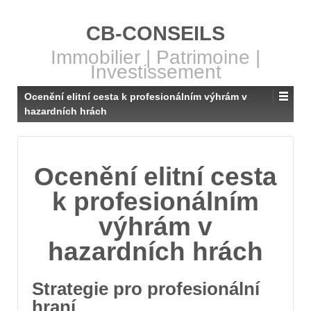
CB-CONSEILS
Immobilier | Patrimoine |
Investissement
Ocenění elitní cesta k profesionálním výhrám v
hazardních hrách
Ocenění elitní cesta
k profesionálním
výhrám v
hazardních hrách
Strategie pro profesionální
hraní