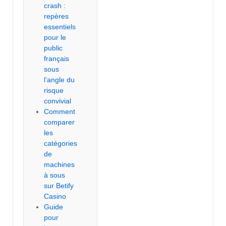
crash :
repères
essentiels
pour le
public
français
sous
l’angle du
risque
convivial
Comment
comparer
les
catégories
de
machines
à sous
sur Betify
Casino
Guide
pour