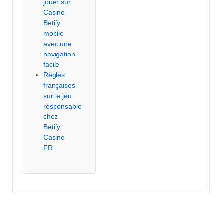
jouer sur
Casino
Betify
mobile
avec une
navigation
facile
Règles
françaises
sur le jeu
responsable
chez
Betify
Casino
FR