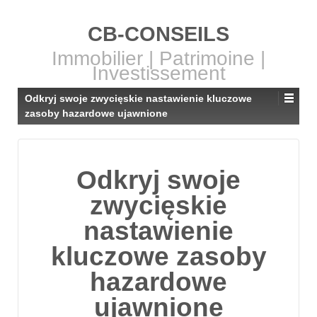
CB-CONSEILS
Immobilier | Patrimoine |
Investissement
Odkryj swoje zwycięskie nastawienie kluczowe
zasoby hazardowe ujawnione
Odkryj swoje
zwycięskie
nastawienie
kluczowe zasoby
hazardowe
ujawnione