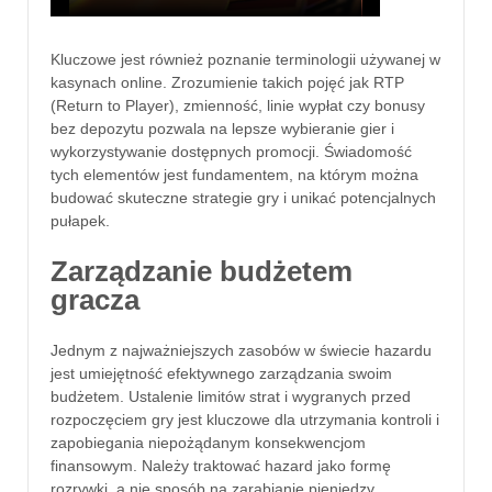
Kluczowe jest również poznanie terminologii używanej w
kasynach online. Zrozumienie takich pojęć jak RTP
(Return to Player), zmienność, linie wypłat czy bonusy
bez depozytu pozwala na lepsze wybieranie gier i
wykorzystywanie dostępnych promocji. Świadomość
tych elementów jest fundamentem, na którym można
budować skuteczne strategie gry i unikać potencjalnych
pułapek.
Zarządzanie budżetem
gracza
Jednym z najważniejszych zasobów w świecie hazardu
jest umiejętność efektywnego zarządzania swoim
budżetem. Ustalenie limitów strat i wygranych przed
rozpoczęciem gry jest kluczowe dla utrzymania kontroli i
zapobiegania niepożądanym konsekwencjom
finansowym. Należy traktować hazard jako formę
rozrywki, a nie sposób na zarabianie pieniędzy.