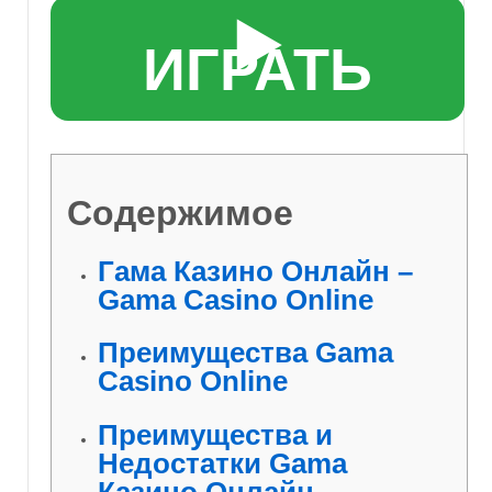
▶️
ИГРАТЬ
Содержимое
Гама Казино Онлайн –
Gama Casino Online
Преимущества Gama
Casino Online
Преимущества и
Недостатки Gama
Казино Онлайн