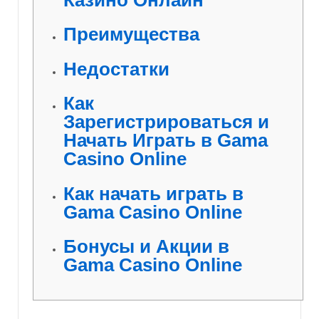
Преимущества
Недостатки
Как
Зарегистрироваться и
Начать Играть в Gama
Casino Online
Как начать играть в
Gama Casino Online
Бонусы и Акции в
Gama Casino Online