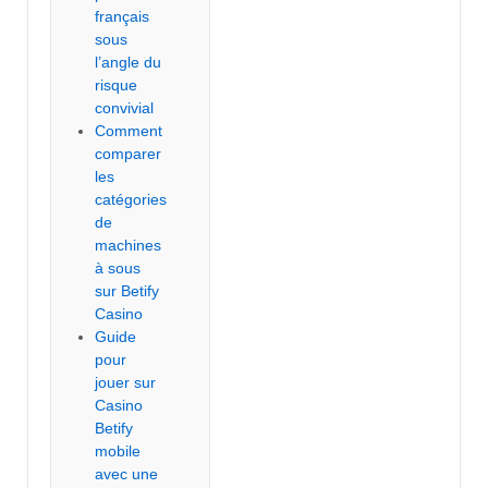
français
sous
l’angle du
risque
convivial
Comment
comparer
les
catégories
de
machines
à sous
sur Betify
Casino
Guide
pour
jouer sur
Casino
Betify
mobile
avec une