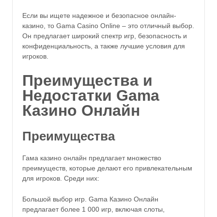
Если вы ищете надежное и безопасное онлайн-
казино, то Gama Casino Online – это отличный выбор.
Он предлагает широкий спектр игр, безопасность и
конфиденциальность, а также лучшие условия для
игроков.
Преимущества и
Недостатки Gama
Казино Онлайн
Преимущества
Гама казино онлайн предлагает множество
преимуществ, которые делают его привлекательным
для игроков. Среди них:
Большой выбор игр. Gama Казино Онлайн
предлагает более 1 000 игр, включая слоты,