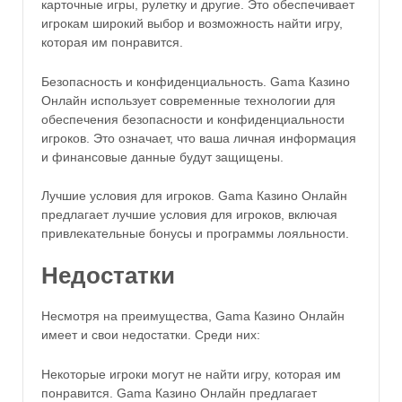
карточные игры, рулетку и другие. Это обеспечивает
игрокам широкий выбор и возможность найти игру,
которая им понравится.
Безопасность и конфиденциальность. Gama Казино
Онлайн использует современные технологии для
обеспечения безопасности и конфиденциальности
игроков. Это означает, что ваша личная информация
и финансовые данные будут защищены.
Лучшие условия для игроков. Gama Казино Онлайн
предлагает лучшие условия для игроков, включая
привлекательные бонусы и программы лояльности.
Недостатки
Несмотря на преимущества, Gama Казино Онлайн
имеет и свои недостатки. Среди них:
Некоторые игроки могут не найти игру, которая им
понравится. Gama Казино Онлайн предлагает