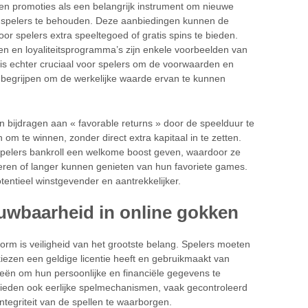
en promoties als een belangrijk instrument om nieuwe
e spelers te behouden. Deze aanbiedingen kunnen de
oor spelers extra speeltegoed of gratis spins te bieden.
 en loyaliteitsprogramma’s zijn enkele voorbeelden van
is echter cruciaal voor spelers om de voorwaarden en
 begrijpen om de werkelijke waarde ervan te kunnen
 bijdragen aan « favorable returns » door de speelduur te
om te winnen, zonder direct extra kapitaal in te zetten.
elers bankroll een welkome boost geven, waardoor ze
eren of langer kunnen genieten van hun favoriete games.
tentieel winstgevender en aantrekkelijker.
ouwbaarheid in online gokken
form is veiligheid van het grootste belang. Spelers moeten
kiezen een geldige licentie heeft en gebruikmaakt van
eën om hun persoonlijke en financiële gegevens te
ieden ook eerlijke spelmechanismen, vaak gecontroleerd
ntegriteit van de spellen te waarborgen.