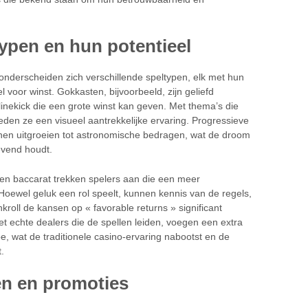
typen en hun potentieel
onderscheiden zich verschillende speltypen, elk met hun
voor winst. Gokkasten, bijvoorbeeld, zijn geliefd
ekick die een grote winst kan geven. Met thema’s die
ieden ze een visueel aantrekkelijke ervaring. Progressieve
nen uitgroeien tot astronomische bedragen, wat de droom
evend houdt.
e en baccarat trekken spelers aan die een meer
Hoewel geluk een rol speelt, kunnen kennis van de regels,
roll de kansen op « favorable returns » significant
et echte dealers die de spellen leiden, voegen een extra
toe, wat de traditionele casino-ervaring nabootst en de
.
en en promoties