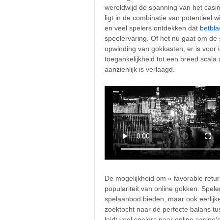
wereldwijd de spanning van het casin
ligt in de combinatie van potentieel 
en veel spelers ontdekken dat
betbla
speelervaring. Of het nu gaat om de s
opwinding van gokkasten, er is voor ie
toegankelijkheid tot een breed scal
aanzienlijk is verlaagd.
De mogelijkheid om « favorable retur
populariteit van online gokken. Spele
spelaanbod bieden, maar ook eerlijke
zoektocht naar de perfecte balans t
leidt veel spelers naar online casin