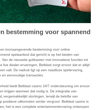
Een bestemming voor spannend
ls een toonaangevende bestemming voor online
nnend spelaanbod dat gericht is op het bieden van
s. Van de nieuwste gokkasten met innovatieve functies tot
 live dealer-ervaringen, Betblast zorgt ervoor dat er altijd
en valt. De nadruk ligt op een naadloze spelervaring,
n en eenvoudige transacties.
enheid biedt Betblast casino 24/7 ondersteuning om ervoor
nen krijgen wanneer dat nodig is. De integratie van
vergemakkelijkt stortingen, terwijl de belofte van
 positieve uitkomsten verder vergroot. Betblast casino is
en; het is een complete entertainmentervaring ontworpen