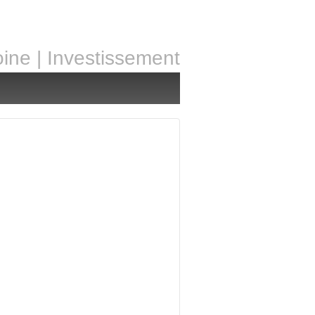
oine | Investissement