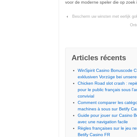
voor de moderne speler die op zoek is
‹
Bescherm uw winsten met eerlijk go
Ont
Articles récents
WinSpirit Casino Bonuscode C
exklusiven Vorzüge bei unsere
Chicken Road slot crash : repè
pour le public français sous l’
convivial
Comment comparer les catégo
machines à sous sur Betify Ca
Guide pour jouer sur Casino Be
avec une navigation facile
Règles françaises sur le jeu r
Betify Casino FR