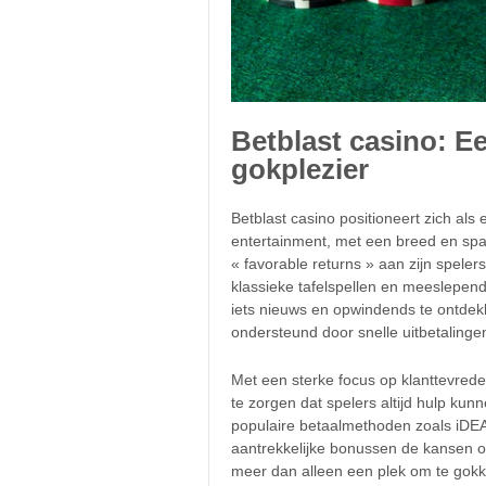
Betblast casino: 
gokplezier
Betblast casino positioneert zich a
entertainment, met een breed en spa
« favorable returns » aan zijn speler
klassieke tafelspellen en meeslepende
iets nieuws en opwindends te ontdekk
ondersteund door snelle uitbetalinge
Met een sterke focus op klanttevred
te zorgen dat spelers altijd hulp kun
populaire betaalmethoden zoals iDEAL 
aantrekkelijke bonussen de kansen op
meer dan alleen een plek om te gokk