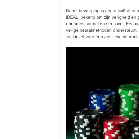
Naast beveiliging is een efficiënt en
iDEAL, bekend om zijn veiligheid en
opnames soepel en stressvrij. Een ca
veilige betaalmethoden ondersteunt, 
zich inzet voor een positieve interacti