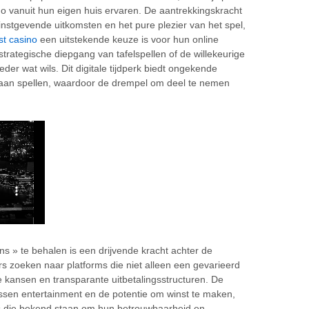
o vanuit hun eigen huis ervaren. De aantrekkingskracht
winstgevende uitkomsten en het pure plezier van het spel,
st casino
een uitstekende keuze is voor hun online
trategische diepgang van tafelspellen of de willekeurige
der wat wils. Dit digitale tijdperk biedt ongekende
a aan spellen, waardoor de drempel om deel te nemen
ns » te behalen is een drijvende kracht achter de
rs zoeken naar platforms die niet alleen een gevarieerd
 kansen en transparante uitbetalingsstructuren. De
ussen entertainment en de potentie om winst te maken,
o’s die bekend staan om hun betrouwbaarheid en