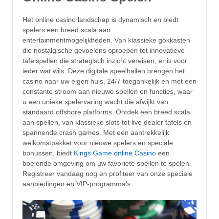
Het online casino landschap is dynamisch en biedt
spelers een breed scala aan
entertainmentmogelijkheden. Van klassieke gokkasten
die nostalgische gevoelens oproepen tot innovatieve
tafelspellen die strategisch inzicht vereisen, er is voor
ieder wat wils. Deze digitale speelhallen brengen het
casino naar uw eigen huis, 24/7 toegankelijk en met een
constante stroom aan nieuwe spellen en functies, waar
u een unieke spelervaring wacht die afwijkt van
standaard offshore platforms. Ontdek een breed scala
aan spellen, van klassieke slots tot live dealer tafels en
spannende crash games. Met een aantrekkelijk
welkomstpakket voor nieuwe spelers en speciale
bonussen, biedt
Kings Game online Casino
een
boeiende omgeving om uw favoriete spellen te spelen.
Registreer vandaag nog en profiteer van onze speciale
aanbiedingen en VIP-programma’s.