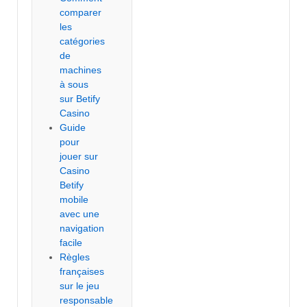
comparer
les
catégories
de
machines
à sous
sur Betify
Casino
Guide
pour
jouer sur
Casino
Betify
mobile
avec une
navigation
facile
Règles
françaises
sur le jeu
responsable