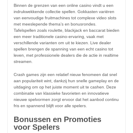
Binnen de grenzen van een online casino vindt u een
indrukwekkende collectie spellen. Gokkasten variëren
van eenvoudige fruitmachines tot complexe video slots
met meeslepende thema’s en bonusrondes.
Tafelspellen zoals roulette, blackjack en baccarat bieden
een meer traditionele casino-ervaring, vaak met
verschillende varianten om uit te kiezen. Live dealer
spellen brengen de spanning van een echt casino tot
leven, met professionele dealers die de actie in realtime
streamen.
Crash games zijn een relatief nieuw fenomeen dat snel
aan populariteit wint, dankzij hun snelle gameplay en de
uitdaging om op het juiste moment uit te cashen. Deze
combinatie van klassieke favorieten en innovatieve
nieuwe spelvormen zorgt ervoor dat het aanbod continu
fris en spannend blijft voor alle spelers.
Bonussen en Promoties
voor Spelers