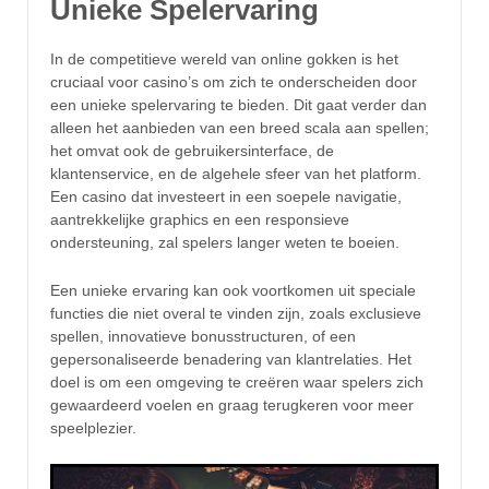
Unieke Spelervaring
In de competitieve wereld van online gokken is het
cruciaal voor casino’s om zich te onderscheiden door
een unieke spelervaring te bieden. Dit gaat verder dan
alleen het aanbieden van een breed scala aan spellen;
het omvat ook de gebruikersinterface, de
klantenservice, en de algehele sfeer van het platform.
Een casino dat investeert in een soepele navigatie,
aantrekkelijke graphics en een responsieve
ondersteuning, zal spelers langer weten te boeien.
Een unieke ervaring kan ook voortkomen uit speciale
functies die niet overal te vinden zijn, zoals exclusieve
spellen, innovatieve bonusstructuren, of een
gepersonaliseerde benadering van klantrelaties. Het
doel is om een omgeving te creëren waar spelers zich
gewaardeerd voelen en graag terugkeren voor meer
speelplezier.