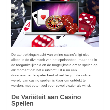
De aantrekkingskracht van online casino’s ligt niet
alleen in de diversiteit van het spelaanbod, maar ook in
de toegankelijkheid en de mogelijkheid om te spelen op
elk moment dat het u uitkomt. Of u nu een
doorgewinterde speler bent of net begint, de online
wereld van casino spellen is klaar om ontdekt te
worden, met potentieel voor zowel plezier als winst.
De Variëteit aan Casino
Spellen