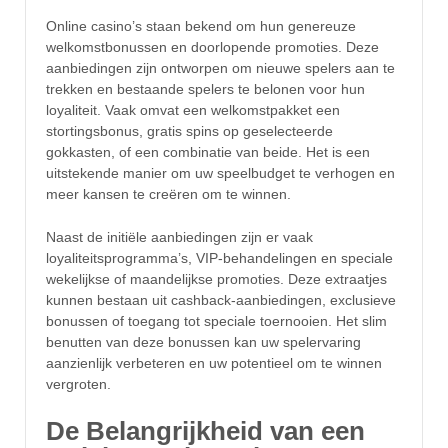
Online casino’s staan bekend om hun genereuze
welkomstbonussen en doorlopende promoties. Deze
aanbiedingen zijn ontworpen om nieuwe spelers aan te
trekken en bestaande spelers te belonen voor hun
loyaliteit. Vaak omvat een welkomstpakket een
stortingsbonus, gratis spins op geselecteerde
gokkasten, of een combinatie van beide. Het is een
uitstekende manier om uw speelbudget te verhogen en
meer kansen te creëren om te winnen.
Naast de initiële aanbiedingen zijn er vaak
loyaliteitsprogramma’s, VIP-behandelingen en speciale
wekelijkse of maandelijkse promoties. Deze extraatjes
kunnen bestaan uit cashback-aanbiedingen, exclusieve
bonussen of toegang tot speciale toernooien. Het slim
benutten van deze bonussen kan uw spelervaring
aanzienlijk verbeteren en uw potentieel om te winnen
vergroten.
De Belangrijkheid van een