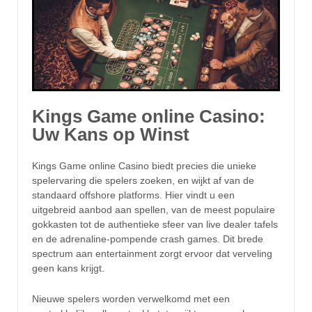
Kings Game online Casino:
Uw Kans op Winst
Kings Game online Casino biedt precies die unieke
spelervaring die spelers zoeken, en wijkt af van de
standaard offshore platforms. Hier vindt u een
uitgebreid aanbod aan spellen, van de meest populaire
gokkasten tot de authentieke sfeer van live dealer tafels
en de adrenaline-pompende crash games. Dit brede
spectrum aan entertainment zorgt ervoor dat verveling
geen kans krijgt.
Nieuwe spelers worden verwelkomd met een