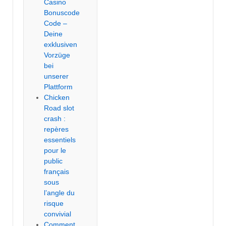
Casino
Bonuscode
Code –
Deine
exklusiven
Vorzüge
bei
unserer
Plattform
Chicken
Road slot
crash :
repères
essentiels
pour le
public
français
sous
l’angle du
risque
convivial
Comment