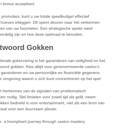
en bonus accepteert.
promoties, kunt u uw totale speelbudget effectief
e hoeven inleggen. Dit opent deuren naar het verkennen
ten van uw favorieten. Een strategische speler weet
rdelig zijn en hoe deze optimaal te benutten.
antwoord Gokken
imale gokervaring is het garanderen van veiligheid en het
woord gokken. Kies altijd voor gerenommeerde casino’s
spel garanderen en uw persoonlijke en financiële gegevens
de omgeving waarin u zich kunt concentreren op het spel.
t herkennen van de signalen van problematisch
ien nodig. Stel limieten voor zowel tijd als geld, neem
kken bedoeld is voor entertainment, niet als een bron van
iaal voor een duurzaam plezier.