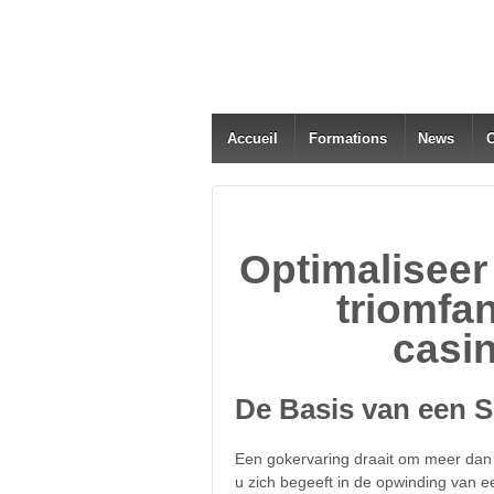
Accueil
Formations
News
C
Optimaliseer
triomfan
casi
De Basis van een S
Een gokervaring draait om meer dan a
u zich begeeft in de opwinding van ee