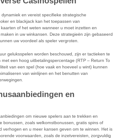
iverse Casinospellen
e dynamiek en vereist specifieke strategische
 poker en blackjack kan het toepassen van
an kaarten of het weten wanneer u moet inzetten en
il maken in uw winkansen. Deze strategieën zijn gebaseerd
kunnen uw voordeel als speler vergroten.
uur geluksspelen worden beschouwd, zijn er tactieken te
 met een hoog uitbetalingspercentage (RTP – Return To
iliteit van een spel (hoe vaak en hoeveel u wint) kunnen
imaliseren van winlijnen en het benutten van
verwegingen.
nusaanbiedingen en
aanbiedingen om nieuwe spelers aan te trekken en
 bonussen, zoals welkomstbonussen, gratis spins of
d verhogen en u meer kansen geven om te winnen. Het is
horende voorwaarden, zoals de inzetvereisten, zorgvuldig