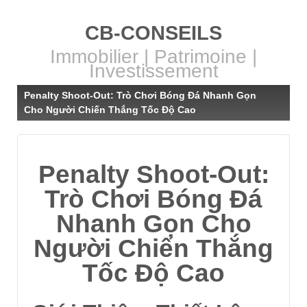
CB-CONSEILS
Immobilier | Patrimoine |
Investissement
Penalty Shoot‑Out: Trò Chơi Bóng Đá Nhanh Gọn
Cho Người Chiến Thắng Tốc Độ Cao
Penalty Shoot‑Out:
Trò Chơi Bóng Đá
Nhanh Gọn Cho
Người Chiến Thắng
Tốc Độ Cao