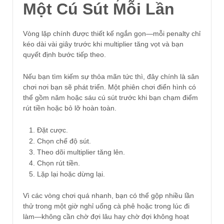
Một Cú Sút Mỗi Lần
Vòng lặp chính được thiết kế ngắn gọn—mỗi penalty chỉ
kéo dài vài giây trước khi multiplier tăng vọt và bạn
quyết định bước tiếp theo.
Nếu bạn tìm kiếm sự thỏa mãn tức thì, đây chính là sân
chơi nơi bạn sẽ phát triển. Một phiên chơi điển hình có
thể gồm năm hoặc sáu cú sút trước khi bạn chạm điểm
rút tiền hoặc bỏ lỡ hoàn toàn.
Đặt cược.
Chọn chế độ sút.
Theo dõi multiplier tăng lên.
Chọn rút tiền.
Lặp lại hoặc dừng lại.
Vì các vòng chơi quá nhanh, bạn có thể gộp nhiều lần
thử trong một giờ nghỉ uống cà phê hoặc trong lúc đi
làm—không cần chờ đợi lâu hay chờ đợi không hoạt