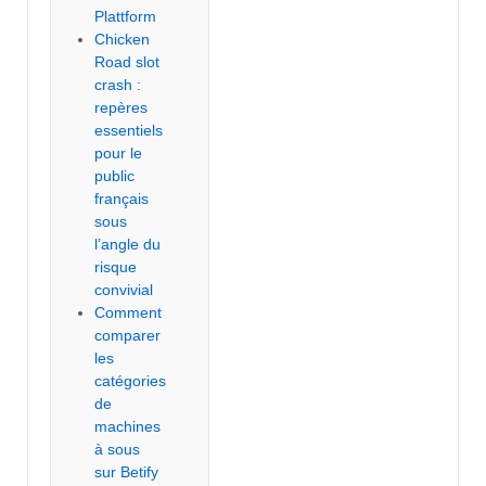
Plattform
Chicken
Road slot
crash :
repères
essentiels
pour le
public
français
sous
l’angle du
risque
convivial
Comment
comparer
les
catégories
de
machines
à sous
sur Betify