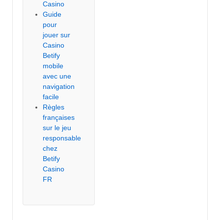
Casino
Guide
pour
jouer sur
Casino
Betify
mobile
avec une
navigation
facile
Règles
françaises
sur le jeu
responsable
chez
Betify
Casino
FR