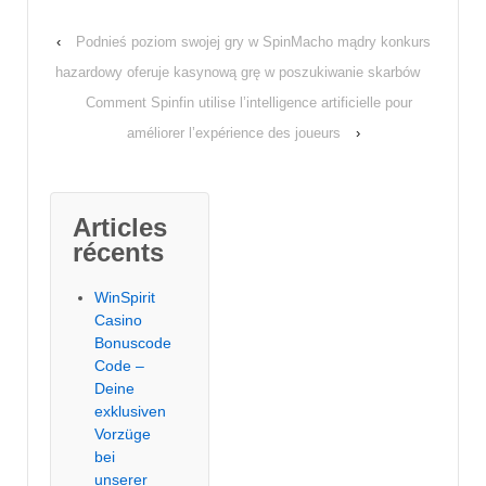
‹
Podnieś poziom swojej gry w SpinMacho mądry konkurs
hazardowy oferuje kasynową grę w poszukiwanie skarbów
Comment Spinfin utilise l’intelligence artificielle pour
améliorer l’expérience des joueurs
›
Articles
récents
WinSpirit
Casino
Bonuscode
Code –
Deine
exklusiven
Vorzüge
bei
unserer