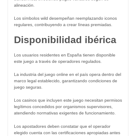
alineación.
Los símbolos wild desempeñan reemplazando iconos
regulares, contribuyendo a crear líneas premiadas.
Disponibilidad ibérica
Los usuarios residentes en España tienen disponible
este juego a través de operadores regulados.
La industria del juego online en el país opera dentro del
marco legal establecido, garantizando condiciones de
juego seguras.
Los casinos que incluyen este juego necesitan permisos
legítimos concedidos por organismos supervisores,
atendiendo normativas exigentes de funcionamiento.
Los apostadores deben constatar que el operador
elegido cuenta con las certificaciones apropiadas antes