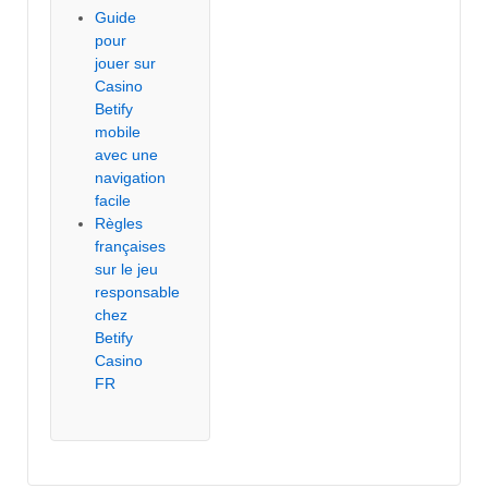
Guide
pour
jouer sur
Casino
Betify
mobile
avec une
navigation
facile
Règles
françaises
sur le jeu
responsable
chez
Betify
Casino
FR