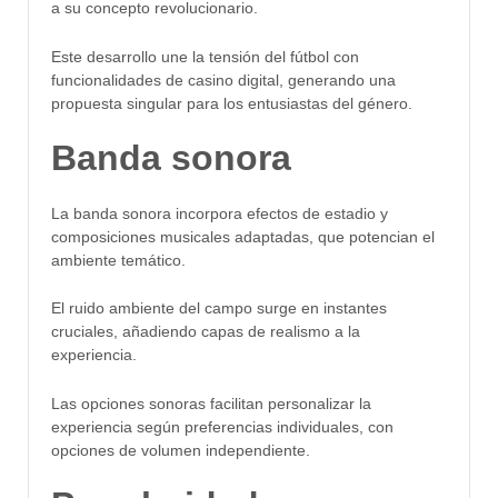
a su concepto revolucionario.
Este desarrollo une la tensión del fútbol con
funcionalidades de casino digital, generando una
propuesta singular para los entusiastas del género.
Banda sonora
La banda sonora incorpora efectos de estadio y
composiciones musicales adaptadas, que potencian el
ambiente temático.
El ruido ambiente del campo surge en instantes
cruciales, añadiendo capas de realismo a la
experiencia.
Las opciones sonoras facilitan personalizar la
experiencia según preferencias individuales, con
opciones de volumen independiente.