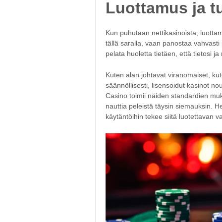
Luottamus ja tu
Kun puhutaan nettikasinoista, luottamu
tällä saralla, vaan panostaa vahvasti 
pelata huoletta tietäen, että tietosi j
Kuten alan johtavat viranomaiset, ku
säännöllisesti, lisensoidut kasinot nou
Casino toimii näiden standardien mukai
nauttia peleistä täysin siemauksin. H
käytäntöihin tekee siitä luotettavan v