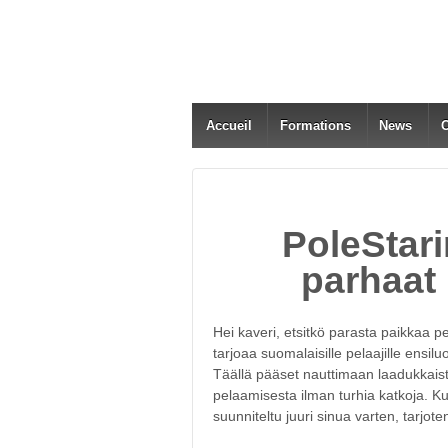
Accueil
Formations
News
C
PoleStari
parhaat
Hei kaveri, etsitkö parasta paikkaa pe
tarjoaa suomalaisille pelaajille ensil
Täällä pääset nauttimaan laadukkaista
pelaamisesta ilman turhia katkoja. K
suunniteltu juuri sinua varten, tarjote